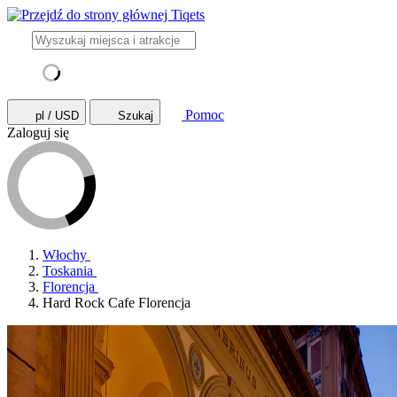
Pomoc
pl / USD
Szukaj
Zaloguj się
Włochy
Toskania
Florencja
Hard Rock Cafe Florencja