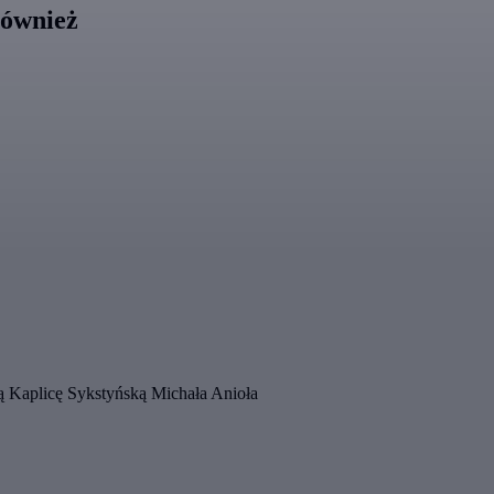
również
ną Kaplicę Sykstyńską Michała Anioła