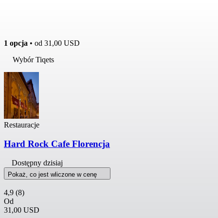
1 opcja
• od
31,00 USD
Wybór Tiqets
Restauracje
Hard Rock Cafe Florencja
Dostępny dzisiaj
Pokaż, co jest wliczone w cenę
4,9
(8)
Od
31,00 USD