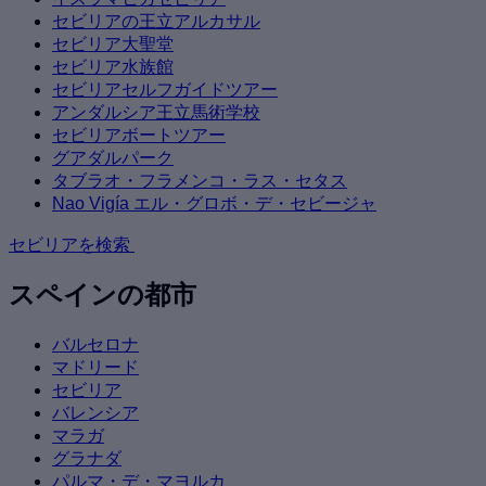
セビリアの王立アルカサル
セビリア大聖堂
セビリア水族館
セビリアセルフガイドツアー
アンダルシア王立馬術学校
セビリアボートツアー
グアダルパーク
タブラオ・フラメンコ・ラス・セタス
Nao Vigía エル・グロボ・デ・セビージャ
セビリアを検索
スペインの都市
バルセロナ
マドリード
セビリア
バレンシア
マラガ
グラナダ
パルマ・デ・マヨルカ