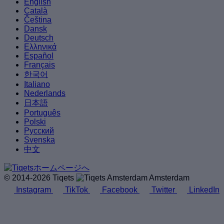
English
Català
Čeština
Dansk
Deutsch
Ελληνικά
Español
Français
한국어
Italiano
Nederlands
日本語
Português
Polski
Русский
Svenska
中文
© 2014-2026 Tiqets
Amsterdam
Instagram
TikTok
Facebook
Twitter
LinkedIn