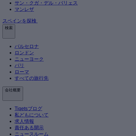
サン・クガ・デル・バリェス
マンレザ
スペインを探検
検索
バルセロナ
ロンドン
ニューヨーク
パリ
ローマ
すべての旅行先
会社概要
Tiqetsブログ
私どもについて
求人情報
責任ある開示
ニュースルーム