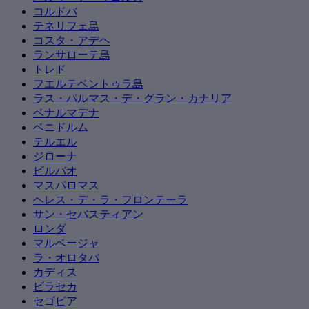
コルドバ
テネリフェ島
コスタ・アデヘ
ランサローテ島
トレド
フエルテベントゥラ島
ラス・パルマス・デ・グラン・カナリア
ベナルマデナ
ベニドルム
テルエル
ジローナ
ビルバオ
マスパロマス
ヘレス・デ・ラ・フロンテーラ
サン・セバスティアン
ロンダ
マルベージャ
ラ・オロタバ
カディス
ビラセカ
セゴビア