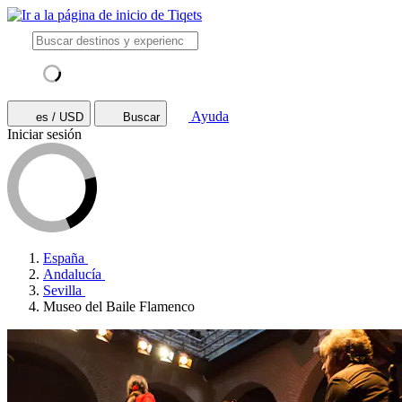
Ayuda
es / USD
Buscar
Iniciar sesión
España
Andalucía
Sevilla
Museo del Baile Flamenco