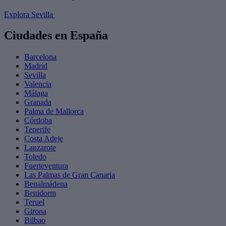
Explora Sevilla
Ciudades en España
Barcelona
Madrid
Sevilla
Valencia
Málaga
Granada
Palma de Mallorca
Córdoba
Tenerife
Costa Adeje
Lanzarote
Toledo
Fuerteventura
Las Palmas de Gran Canaria
Benalmádena
Benidorm
Teruel
Girona
Bilbao