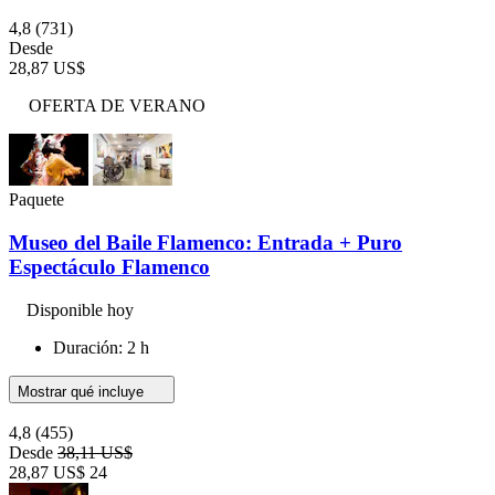
4,8
(731)
Desde
28,87 US$
OFERTA DE VERANO
Paquete
Museo del Baile Flamenco: Entrada + Puro
Espectáculo Flamenco
Disponible hoy
Duración: 2 h
Mostrar qué incluye
4,8
(455)
Desde
38,11 US$
28,87 US$
24