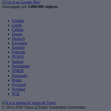
Descargado por
5.000.000 viajeros
English
Català
Čeština
Dansk
Deutsch
Ελληνικά
Español
Français
한국어
Italiano
Nederlands
日本語
Português
Polski
Русский
Svenska
中文
© 2014-2026 Tiqets
Amsterdam