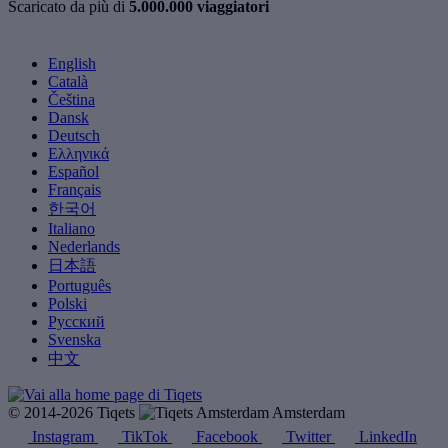
Scaricato da più di
5.000.000 viaggiatori
English
Català
Čeština
Dansk
Deutsch
Ελληνικά
Español
Français
한국어
Italiano
Nederlands
日本語
Português
Polski
Русский
Svenska
中文
© 2014-2026 Tiqets
Amsterdam
Instagram
TikTok
Facebook
Twitter
LinkedIn