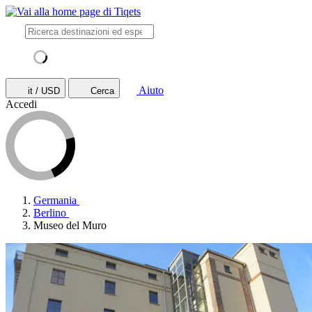
Aiuto
it / USD
Cerca
Accedi
Germania
Berlino
Museo del Muro