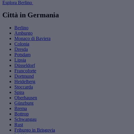
Esplora Berlino
Città in Germania
Berlino
Amburgo
Monaco di Baviera
Colonia
Dresda
Potsdam
Lipsia
Düsseldorf
Francoforte
Dortmund
Heidelberg
Stoccarda
Spira
Oberhausen
Günzburg
Brema
Bottrop
Schwangau
Rust
Friburgo in Brisgovia