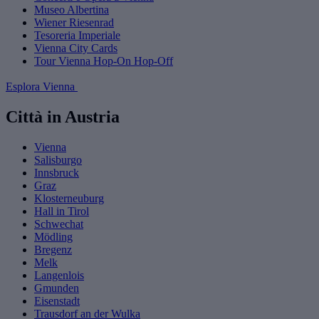
Museo Albertina
Wiener Riesenrad
Tesoreria Imperiale
Vienna City Cards
Tour Vienna Hop-On Hop-Off
Esplora Vienna
Città in Austria
Vienna
Salisburgo
Innsbruck
Graz
Klosterneuburg
Hall in Tirol
Schwechat
Mödling
Bregenz
Melk
Langenlois
Gmunden
Eisenstadt
Trausdorf an der Wulka