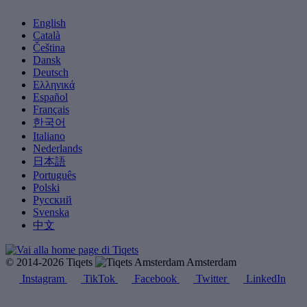
English
Català
Čeština
Dansk
Deutsch
Ελληνικά
Español
Français
한국어
Italiano
Nederlands
日本語
Português
Polski
Русский
Svenska
中文
© 2014-2026 Tiqets
Amsterdam
Instagram
TikTok
Facebook
Twitter
LinkedIn