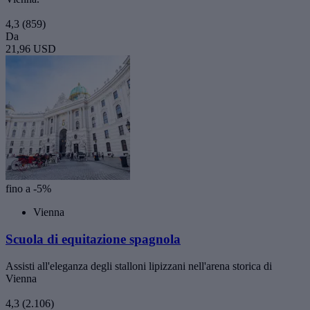
4,3
(859)
Da
21,96 USD
fino a -5%
Vienna
Scuola di equitazione spagnola
Assisti all'eleganza degli stalloni lipizzani nell'arena storica di
Vienna
4,3
(2.106)