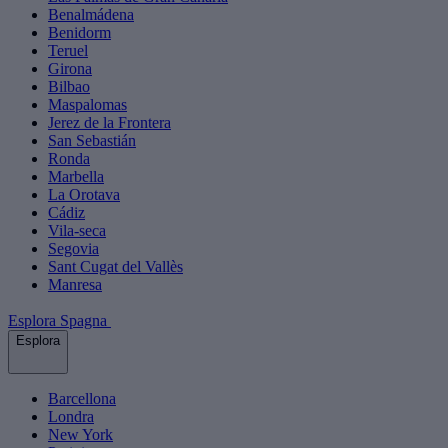
Benalmádena
Benidorm
Teruel
Girona
Bilbao
Maspalomas
Jerez de la Frontera
San Sebastián
Ronda
Marbella
La Orotava
Cádiz
Vila-seca
Segovia
Sant Cugat del Vallès
Manresa
Esplora Spagna
Esplora
Barcellona
Londra
New York