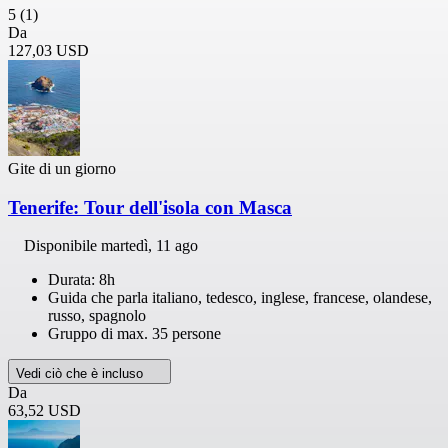
5
(1)
Da
127,03 USD
Gite di un giorno
Tenerife: Tour dell'isola con Masca
Disponibile
martedì, 11 ago
Durata: 8h
Guida che parla italiano, tedesco, inglese, francese, olandese,
russo, spagnolo
Gruppo di max. 35 persone
Vedi ciò che è incluso
Da
63,52 USD