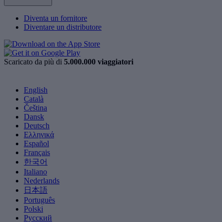
Diventa un fornitore
Diventare un distributore
Scaricato da più di
5.000.000 viaggiatori
English
Català
Čeština
Dansk
Deutsch
Ελληνικά
Español
Français
한국어
Italiano
Nederlands
日本語
Português
Polski
Русский