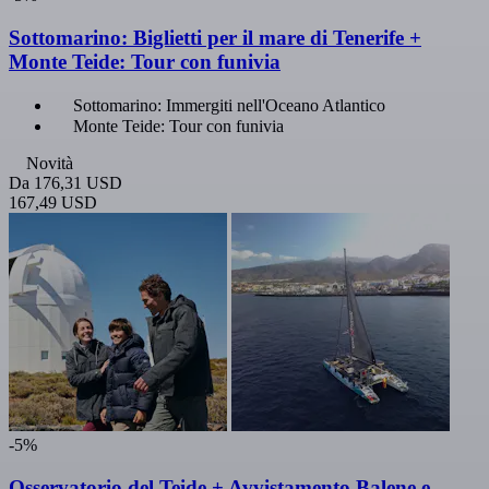
Sottomarino: Biglietti per il mare di Tenerife +
Monte Teide: Tour con funivia
Sottomarino: Immergiti nell'Oceano Atlantico
Monte Teide: Tour con funivia
Novità
Da
176,31 USD
167,49 USD
-5%
Osservatorio del Teide + Avvistamento Balene e