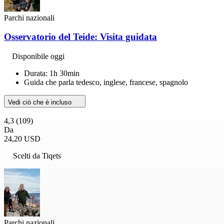
Parchi nazionali
Osservatorio del Teide: Visita guidata
Disponibile oggi
Durata: 1h 30min
Guida che parla tedesco, inglese, francese, spagnolo
Vedi ciò che è incluso
4,3
(109)
Da
24,20 USD
Scelti da Tiqets
Parchi nazionali