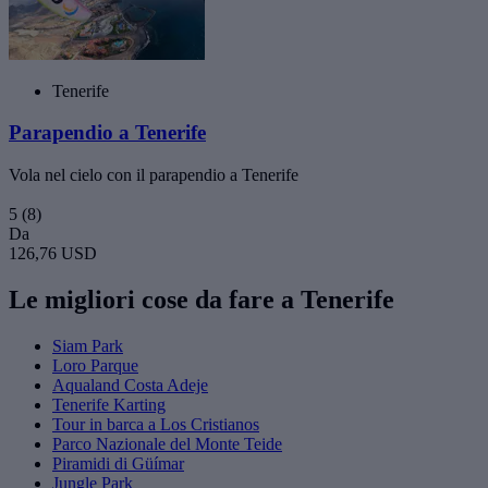
Tenerife
Parapendio a Tenerife
Vola nel cielo con il parapendio a Tenerife
5
(8)
Da
126,76 USD
Le migliori cose da fare a Tenerife
Siam Park
Loro Parque
Aqualand Costa Adeje
Tenerife Karting
Tour in barca a Los Cristianos
Parco Nazionale del Monte Teide
Piramidi di Güímar
Jungle Park