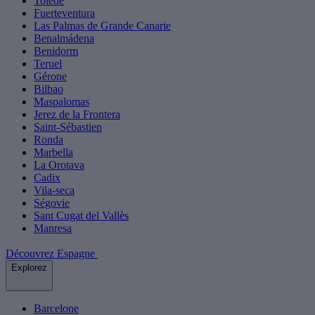
Tolède
Fuerteventura
Las Palmas de Grande Canarie
Benalmádena
Benidorm
Teruel
Gérone
Bilbao
Maspalomas
Jerez de la Frontera
Saint-Sébastien
Ronda
Marbella
La Orotava
Cadix
Vila-seca
Ségovie
Sant Cugat del Vallès
Manresa
Découvrez Espagne
Explorez
Barcelone