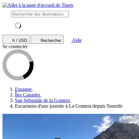
Aide
fr / USD
Rechercher
Se connecter
Espagne
Îles Canaries
San Sebastián de la Gomera
Excursions d'une journée à La Gomera depuis Tenerife