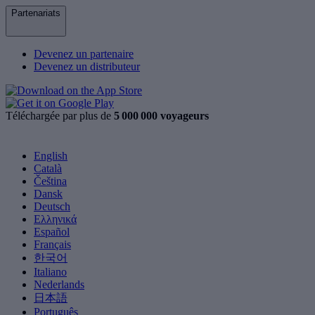
Partenariats
Devenez un partenaire
Devenez un distributeur
Téléchargée par plus de
5 000 000 voyageurs
English
Català
Čeština
Dansk
Deutsch
Ελληνικά
Español
Français
한국어
Italiano
Nederlands
日本語
Português