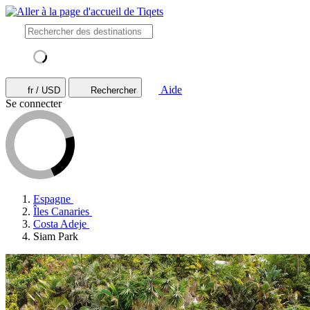
Aide
fr / USD
Rechercher
Se connecter
Espagne
Îles Canaries
Costa Adeje
Siam Park