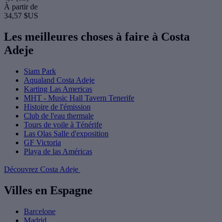
À partir de
34,57 $US
Les meilleures choses à faire à Costa
Adeje
Siam Park
Aqualand Costa Adeje
Karting Las Americas
MHT - Music Hall Tavern Tenerife
Histoire de l'émission
Club de l'eau thermale
Tours de voile à Ténérife
Las Olas Salle d'exposition
GF Victoria
Playa de las Américas
Découvrez Costa Adeje
Villes en Espagne
Barcelone
Madrid