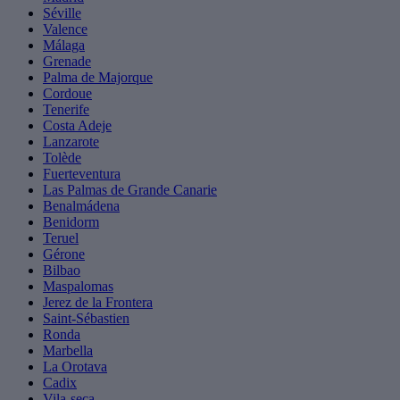
Séville
Valence
Málaga
Grenade
Palma de Majorque
Cordoue
Tenerife
Costa Adeje
Lanzarote
Tolède
Fuerteventura
Las Palmas de Grande Canarie
Benalmádena
Benidorm
Teruel
Gérone
Bilbao
Maspalomas
Jerez de la Frontera
Saint-Sébastien
Ronda
Marbella
La Orotava
Cadix
Vila-seca