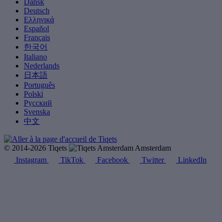
Dansk
Deutsch
Ελληνικά
Español
Français
한국어
Italiano
Nederlands
日本語
Português
Polski
Русский
Svenska
中文
© 2014-2026 Tiqets
Amsterdam
Instagram
TikTok
Facebook
Twitter
LinkedIn