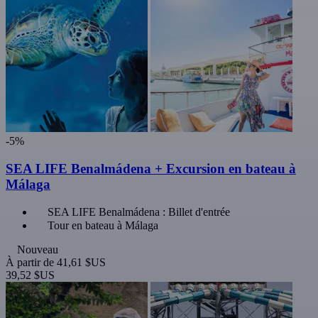
-5%
SEA LIFE Benalmádena + Excursion en bateau à
Málaga
SEA LIFE Benalmádena : Billet d'entrée
Tour en bateau à Málaga
Nouveau
À partir de
41,61 $US
39,52 $US