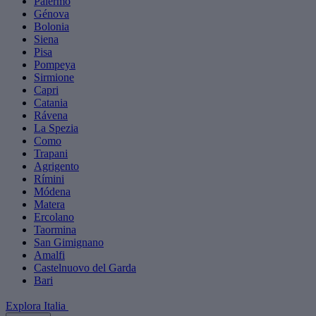
Palermo
Génova
Bolonia
Siena
Pisa
Pompeya
Sirmione
Capri
Catania
Rávena
La Spezia
Como
Trapani
Agrigento
Rímini
Módena
Matera
Ercolano
Taormina
San Gimignano
Amalfi
Castelnuovo del Garda
Bari
Explora Italia