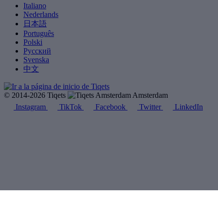
Italiano
Nederlands
日本語
Português
Polski
Русский
Svenska
中文
© 2014-2026 Tiqets
Amsterdam
Instagram
TikTok
Facebook
Twitter
LinkedIn