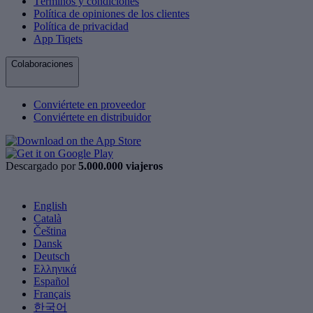
Términos y condiciones
Política de opiniones de los clientes
Política de privacidad
App Tiqets
Colaboraciones
Conviértete en proveedor
Conviértete en distribuidor
Descargado por
5.000.000 viajeros
English
Català
Čeština
Dansk
Deutsch
Ελληνικά
Español
Français
한국어