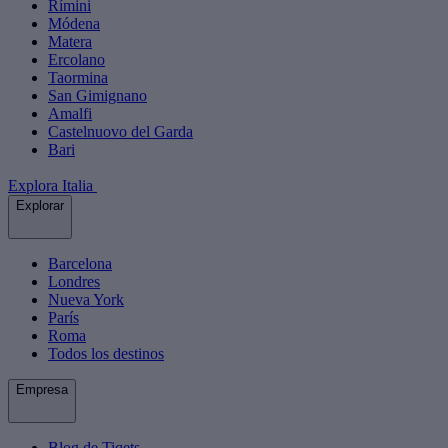
Rímini
Módena
Matera
Ercolano
Taormina
San Gimignano
Amalfi
Castelnuovo del Garda
Bari
Explora Italia
Explorar
Barcelona
Londres
Nueva York
París
Roma
Todos los destinos
Empresa
Blog de Tiqets