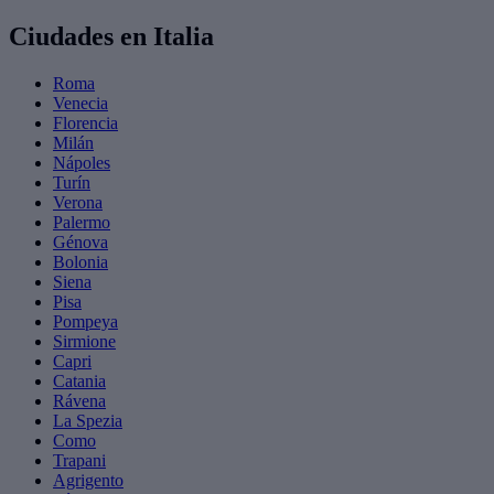
Ciudades en Italia
Roma
Venecia
Florencia
Milán
Nápoles
Turín
Verona
Palermo
Génova
Bolonia
Siena
Pisa
Pompeya
Sirmione
Capri
Catania
Rávena
La Spezia
Como
Trapani
Agrigento