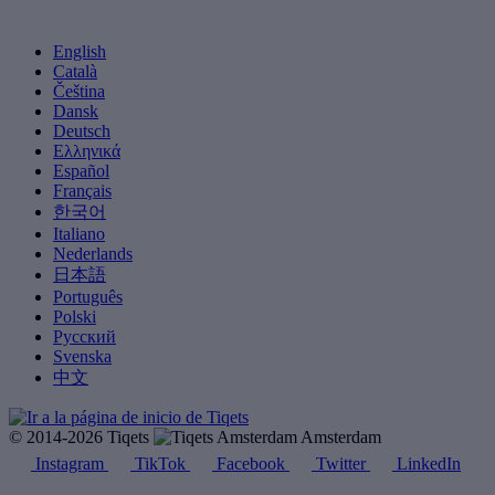
English
Català
Čeština
Dansk
Deutsch
Ελληνικά
Español
Français
한국어
Italiano
Nederlands
日本語
Português
Polski
Русский
Svenska
中文
© 2014-2026 Tiqets
Amsterdam
Instagram
TikTok
Facebook
Twitter
LinkedIn