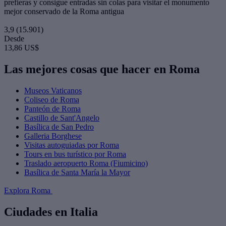
prefieras y consigue entradas sin colas para visitar el monumento
mejor conservado de la Roma antigua
3,9
(15.901)
Desde
13,86 US$
Las mejores cosas que hacer en Roma
Museos Vaticanos
Coliseo de Roma
Panteón de Roma
Castillo de Sant'Angelo
Basílica de San Pedro
Galleria Borghese
Visitas autoguiadas por Roma
Tours en bus turístico por Roma
Traslado aeropuerto Roma (Fiumicino)
Basílica de Santa María la Mayor
Explora Roma
Ciudades en Italia