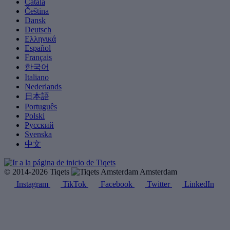
Català
Čeština
Dansk
Deutsch
Ελληνικά
Español
Français
한국어
Italiano
Nederlands
日本語
Português
Polski
Русский
Svenska
中文
© 2014-2026 Tiqets
Amsterdam
Instagram
TikTok
Facebook
Twitter
LinkedIn