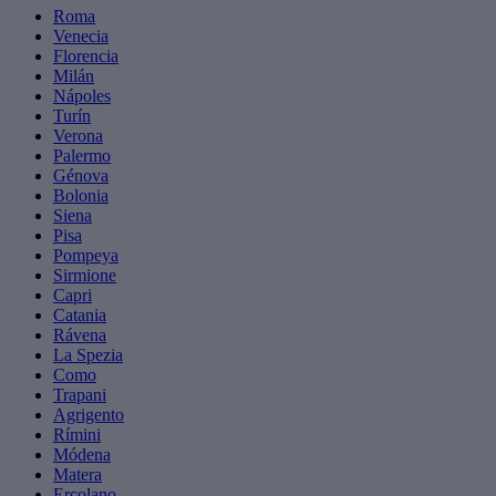
Roma
Venecia
Florencia
Milán
Nápoles
Turín
Verona
Palermo
Génova
Bolonia
Siena
Pisa
Pompeya
Sirmione
Capri
Catania
Rávena
La Spezia
Como
Trapani
Agrigento
Rímini
Módena
Matera
Ercolano