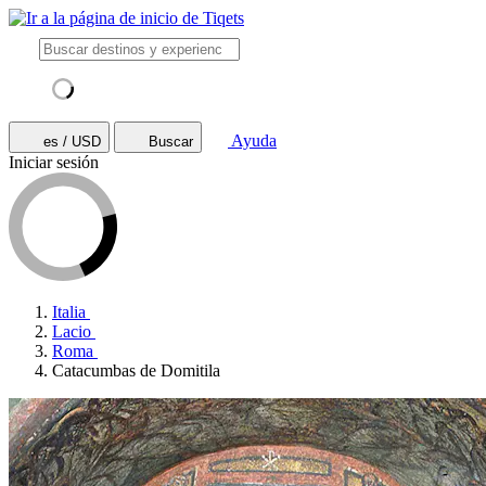
Ayuda
es / USD
Buscar
Iniciar sesión
Italia
Lacio
Roma
Catacumbas de Domitila