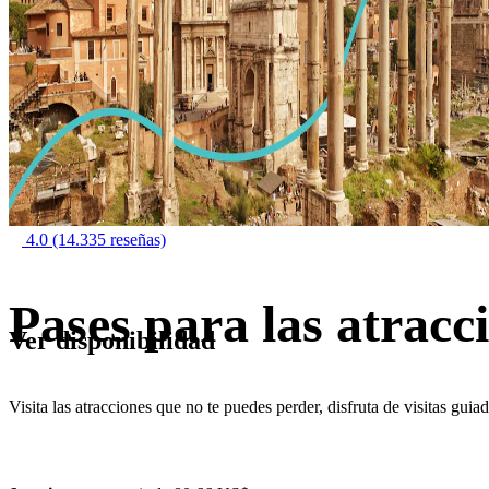
4.0
(14.335 reseñas)
Pases para las atrac
Ver disponibilidad
Visita las atracciones que no te puedes perder, disfruta de visitas g