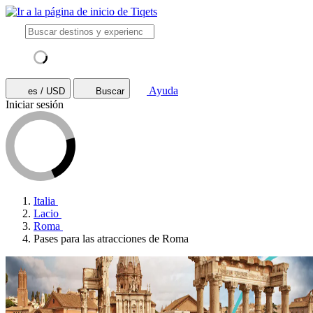
Ayuda
es / USD
Buscar
Iniciar sesión
Italia
Lacio
Roma
Pases para las atracciones de Roma