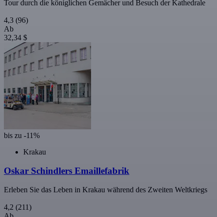
Tour durch die königlichen Gemächer und Besuch der Kathedrale
4,3
(96)
Ab
32,34 $
bis zu -11%
Krakau
Oskar Schindlers Emaillefabrik
Erleben Sie das Leben in Krakau während des Zweiten Weltkriegs
4,2
(211)
Ab