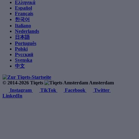
Ελληνικά
Español
Français
한국어
Italiano
Nederlands
日本語
Português
Polski
Русский
Svenska
中文
© 2014-2026 Tiqets
Amsterdam
Instagram
TikTok
Facebook
Twitter
LinkedIn