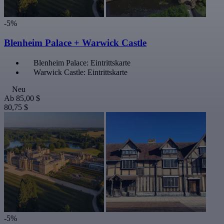
-5%
Blenheim Palace + Warwick Castle
Blenheim Palace: Eintrittskarte
Warwick Castle: Eintrittskarte
Neu
Ab
85,00 $
80,75 $
-5%