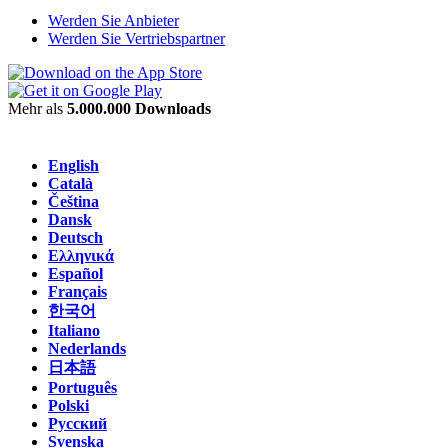
Werden Sie Anbieter
Werden Sie Vertriebspartner
Mehr als
5.000.000 Downloads
English
Català
Čeština
Dansk
Deutsch
Ελληνικά
Español
Français
한국어
Italiano
Nederlands
日本語
Português
Polski
Русский
Svenska