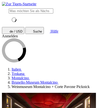
Hilfe
de / USD
Suche
Anmelden
Italien
Toskana
Montalcino
Brunello-Museum Montalcino
Weinmuseum Montalcino + Corte Pavone Picknick