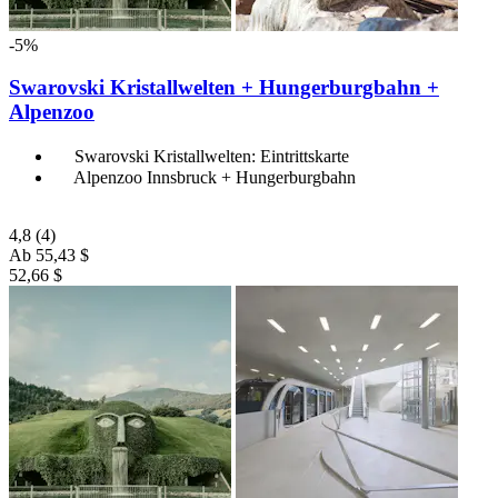
-5%
Swarovski Kristallwelten + Hungerburgbahn +
Alpenzoo
Swarovski Kristallwelten: Eintrittskarte
Alpenzoo Innsbruck + Hungerburgbahn
4,8
(4)
Ab
55,43 $
52,66 $