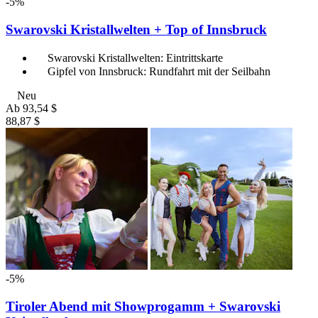
-5%
Swarovski Kristallwelten + Top of Innsbruck
Swarovski Kristallwelten: Eintrittskarte
Gipfel von Innsbruck: Rundfahrt mit der Seilbahn
Neu
Ab
93,54 $
88,87 $
-5%
Tiroler Abend mit Showprogamm + Swarovski