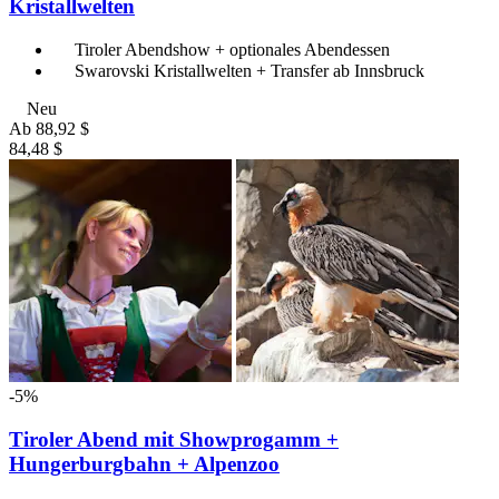
Kristallwelten
Tiroler Abendshow + optionales Abendessen
Swarovski Kristallwelten + Transfer ab Innsbruck
Neu
Ab
88,92 $
84,48 $
-5%
Tiroler Abend mit Showprogamm +
Hungerburgbahn + Alpenzoo