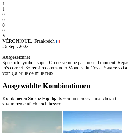
1
1
0
0
0
0
V
VÉRONIQUE,
Frankreich
26 Sept. 2023
Ausgezeichnet
Spectacle tyrolien super. On ne s'ennuie pas un seul moment. Repas
très correct. Soirée à recommander Mondes du Cristal Swarovski à
voir. Ça brille de mille feux.
Ausgewählte Kombinationen
Kombinieren Sie die Highlights von Innsbruck – manches ist
zusammen einfach noch besser!