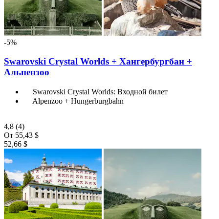
-5%
Swarovski Crystal Worlds + Хангербургбан +
Альпензоо
Swarovski Crystal Worlds: Входной билет
Alpenzoo + Hungerburgbahn
4,8
(4)
От
55,43 $
52,66 $