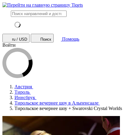
Помощь
ru / USD
Поиск
Войти
Австрия
Тироль
Иннсбрук
Тирольское вечернее шоу в Альпенсаале
Тирольское вечернее шоу + Swarovski Crystal Worlds