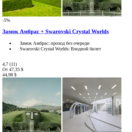
-5%
Замок Амбрас + Swarovski Crystal Worlds
Замок Амбрас: проход без очереди
Swarovski Crystal Worlds: Входной билет
4,7
(11)
От
47,35 $
44,98 $