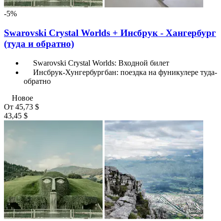
-5%
Swarovski Crystal Worlds + Инсбрук - Хангербург
(туда и обратно)
Swarovski Crystal Worlds: Входной билет
Инсбрук-Хунгербургбан: поездка на фуникулере туда-
обратно
Новое
От
45,73 $
43,45 $