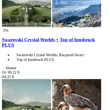
-5%
Swarovski Crystal Worlds + Top of Innsbruck
PLUS
Swarovski Crystal Worlds: Входной билет
Top of Innsbruck PLUS
Новое
От
99,32 $
94,35 $