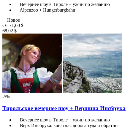
Вечернее шоу в Тироле + ужин по желанию
Alpenzoo + Hungerburgbahn
Новое
От
71,60 $
68,02 $
-5%
Тирольское вечернее шоу + Вершина Инсбрука
Вечернее шоу в Тироле + ужин по желанию
Верх Инсбрука: канатная дорога туда и обратно