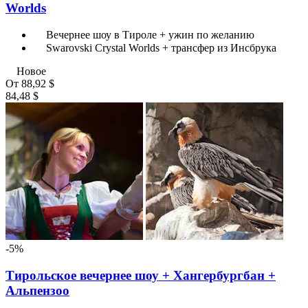
Worlds
Вечернее шоу в Тироле + ужин по желанию
Swarovski Crystal Worlds + трансфер из Инсбрука
Новое
От
88,92 $
84,48 $
-5%
Тирольское вечернее шоу + Хангербургбан +
Альпензоо