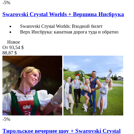
-5%
Swarovski Crystal Worlds + Вершина Инсбрука
Swarovski Crystal Worlds: Входной билет
Верх Инсбрука: канатная дорога туда и обратно
Новое
От
93,54 $
88,87 $
-5%
Тирольское вечернее шоу + Swarovski Crystal