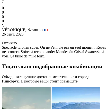
1
0
0
0
0
V
VÉRONIQUE,
Франция
26 сент. 2023
Отлично
Spectacle tyrolien super. On ne s'ennuie pas un seul moment. Repas
très correct. Soirée à recommander Mondes du Cristal Swarovski à
voir. Ça brille de mille feux.
Тщательно подобранные комбинации
Объедините лучшие достопримечательности города
Иннсбрук. Некоторые вещи стоит совмещать.