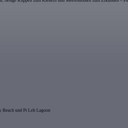
, riesige Klippen zum Klettern und Meereshöhlen zum Erkunden – Ph
ey Beach und Pi Leh Lagoon