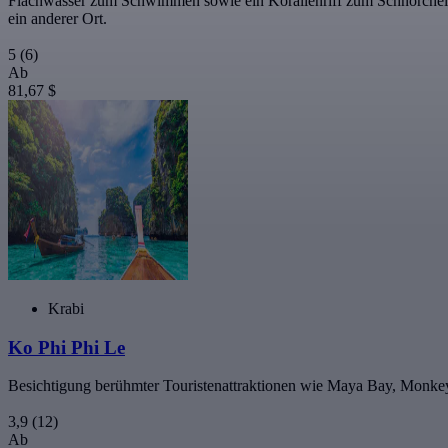
Flachwasser zum Schwimmen sowie ein Korallenriff zum Schnorcheln
ein anderer Ort.
5
(6)
Ab
81,67 $
Krabi
Ko Phi Phi Le
Besichtigung berühmter Touristenattraktionen wie Maya Bay, Monk
3,9
(12)
Ab