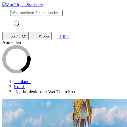
Hilfe
de / USD
Suche
Anmelden
Thailand
Krabi
Tigerhöhlenkloster Wat Tham Sua