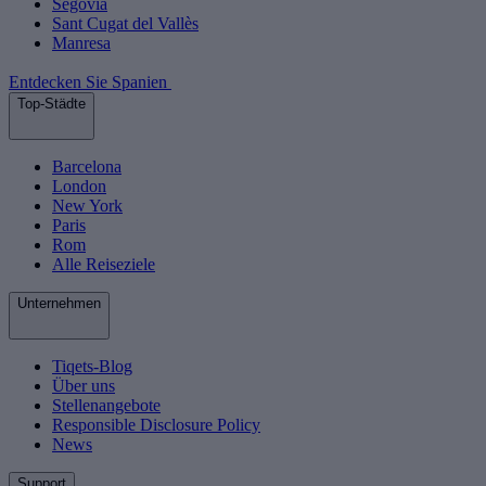
Segovia
Sant Cugat del Vallès
Manresa
Entdecken Sie Spanien
Top-Städte
Barcelona
London
New York
Paris
Rom
Alle Reiseziele
Unternehmen
Tiqets-Blog
Über uns
Stellenangebote
Responsible Disclosure Policy
News
Support