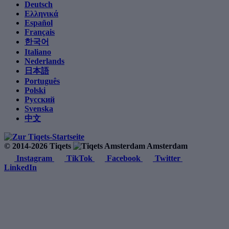
Deutsch
Ελληνικά
Español
Français
한국어
Italiano
Nederlands
日本語
Português
Polski
Русский
Svenska
中文
© 2014-2026 Tiqets
Amsterdam
Instagram
TikTok
Facebook
Twitter
LinkedIn