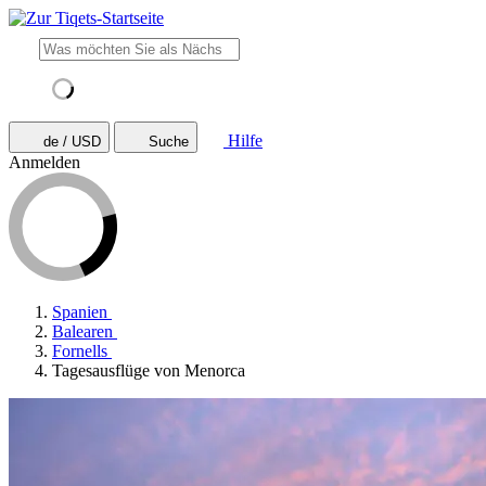
Hilfe
de / USD
Suche
Anmelden
Spanien
Balearen
Fornells
Tagesausflüge von Menorca