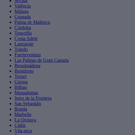
Sevilla
València
Málaga
Granada
Palma de Mallorca
Córdoba
Teneriffa
Costa Adeje
Lanzarote
Toledo
Fuerteventura
Las Palmas de Gran Canaria
Benalmádena
Benidorm
Teruel
Girona
Bilbao
Maspalomas
Jerez de la Frontera
San Sebastián
Ronda
Marbella
La Orotava
Cádiz
Vila-seca