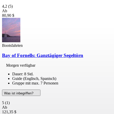
4,2
(5)
Ab
80,90 $
Bootsfahrten
Bay of Fornells: Ganztägiger Segeltörn
Morgen verfügbar
Dauer: 8 Std.
Guide (Englisch, Spanisch)
Gruppe mit max. 7 Personen
Was ist inbegriffen?
5
(1)
Ab
121,35 $