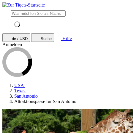
Hilfe
de / USD
Suche
Anmelden
USA
Texas
San Antonio
Attraktionspässe für San Antonio