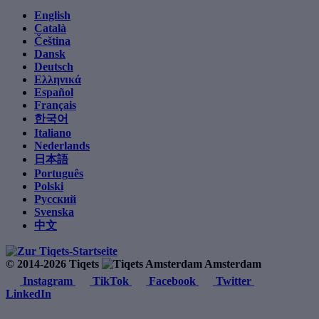
English
Català
Čeština
Dansk
Deutsch
Ελληνικά
Español
Français
한국어
Italiano
Nederlands
日本語
Português
Polski
Русский
Svenska
中文
© 2014-2026 Tiqets
Amsterdam
Instagram
TikTok
Facebook
Twitter
LinkedIn