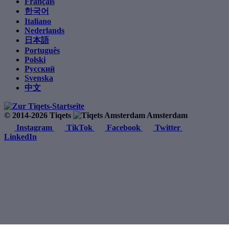
Français
한국어
Italiano
Nederlands
日本語
Português
Polski
Русский
Svenska
中文
© 2014-2026 Tiqets
Amsterdam
Instagram
TikTok
Facebook
Twitter
LinkedIn