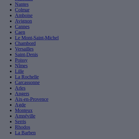
Nantes
Colmar
Amboise
Avignon
Cannes
Caen
Le Mont-Saint-Michel
Chambord
Versailles
Saint-Denis
Poissy
Nîmes
Lille
La Rochelle
Carcassonne
Arles
Angers
Aix-en-Provence
Agde
Monteux
Amnéville
Serris
Rhodos
La Barben