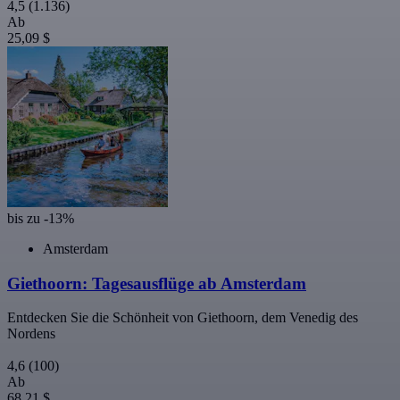
4,5
(1.136)
Ab
25,09 $
bis zu -13%
Amsterdam
Giethoorn: Tagesausflüge ab Amsterdam
Entdecken Sie die Schönheit von Giethoorn, dem Venedig des
Nordens
4,6
(100)
Ab
68,21 $