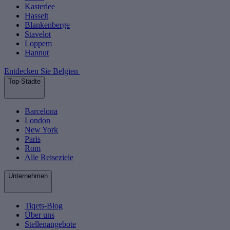
Kasterlee
Hasselt
Blankenberge
Stavelot
Loppem
Hannut
Entdecken Sie Belgien
Top-Städte
Barcelona
London
New York
Paris
Rom
Alle Reiseziele
Unternehmen
Tiqets-Blog
Über uns
Stellenangebote