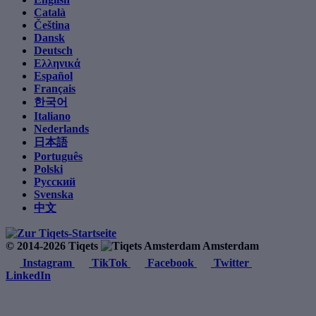
Català
Čeština
Dansk
Deutsch
Ελληνικά
Español
Français
한국어
Italiano
Nederlands
日本語
Português
Polski
Русский
Svenska
中文
© 2014-2026 Tiqets
Amsterdam
Instagram
TikTok
Facebook
Twitter
LinkedIn