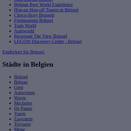
Belgian Beer World Experience
Hop-on Hop-off Touren in Brüssel
Choco-Story Brussels
Frietmuseum Brüssel
Train World
Autoworld
Riesenrad The View Brüssel
LEGO® Discovery Centre - Brüssel
Entdecken Sie Brüssel
Städte in Belgien
Brüssel
Brügge
Gent
Antwerpen
Wavre
Mechelen
De Panne
Ypern
Zaventem
Tervuren
Meise