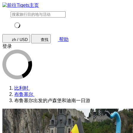
帮助
zh / USD
查找
登录
比利时
布鲁塞尔
布鲁塞尔出发的卢森堡和迪南一日游