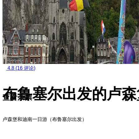
4.8
(16 评论)
布鲁塞尔出发的卢森
查看余票
卢森堡和迪南一日游（布鲁塞尔出发）