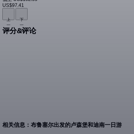
US$97.41
上
下
一
一
评分&评论
个
步
相关信息：布鲁塞尔出发的卢森堡和迪南一日游