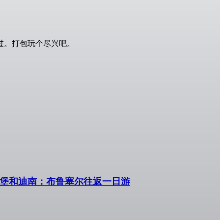
过。打包玩个尽兴吧。
森堡和迪南：布鲁塞尔往返一日游