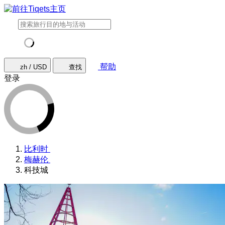
帮助
zh / USD
查找
登录
比利时
梅赫伦
科技城