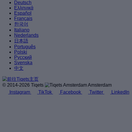
Deutsch
Ελληνικά
Español
Français
한국어
Italiano
Nederlands
日本語
Português
Polski
Русский
Svenska
中文
© 2014-2026 Tiqets
Amsterdam
Instagram
TikTok
Facebook
Twitter
LinkedIn