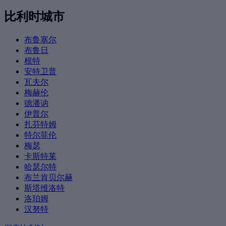
比利时城市
布鲁塞尔
布鲁日
根特
安特卫普
瓦夫尔
梅赫伦
德潘讷
伊普尔
扎芬特姆
特尔菲伦
梅瑟
卡斯特莱
哈瑟尔特
布兰肯贝尔赫
斯塔维洛特
洛珀姆
汉努特