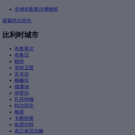
非洲布鲁塞尔博物馆
探索特尔菲伦
比利时城市
布鲁塞尔
布鲁日
根特
安特卫普
瓦夫尔
梅赫伦
德潘讷
伊普尔
扎芬特姆
特尔菲伦
梅瑟
卡斯特莱
哈瑟尔特
布兰肯贝尔赫