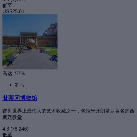
低至
US$25.01
高达 -57%
罗马
梵蒂冈博物馆
瞥见世界上最伟大的艺术收藏之一，包括米开朗基罗著名的西
斯廷教堂
4.3
(78,246)
低至