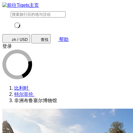
帮助
zh / USD
查找
登录
比利时
特尔菲伦
非洲布鲁塞尔博物馆