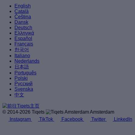
English
Català
Čeština
Dansk
Deutsch
Ελληνικά
Español
Français
한국어
Italiano
Nederlands
日本語
Português
Polski
Русский
Svenska
中文
© 2014-2026 Tiqets
Amsterdam
Instagram
TikTok
Facebook
Twitter
LinkedIn