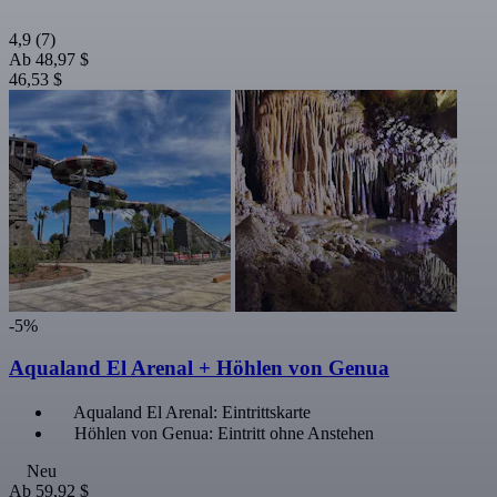
4,9
(7)
Ab
48,97 $
46,53 $
-5%
Aqualand El Arenal + Höhlen von Genua
Aqualand El Arenal: Eintrittskarte
Höhlen von Genua: Eintritt ohne Anstehen
Neu
Ab
59,92 $