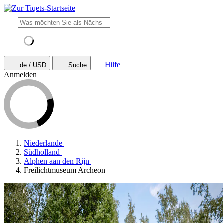
Hilfe
de / USD
Suche
Anmelden
Niederlande
Südholland
Alphen aan den Rijn
Freilichtmuseum Archeon