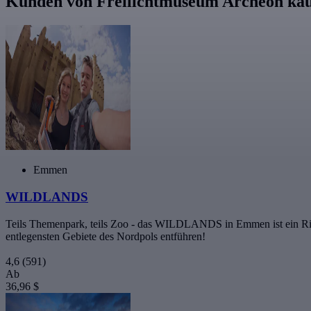
Kunden von Freilichtmuseum Archeon kau
Emmen
WILDLANDS
Teils Themenpark, teils Zoo - das WILDLANDS in Emmen ist ein Ries
entlegensten Gebiete des Nordpols entführen!
4,6
(591)
Ab
36,96 $