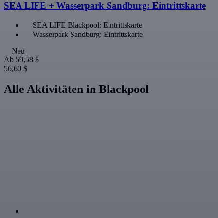
SEA LIFE + Wasserpark Sandburg: Eintrittskarte
SEA LIFE Blackpool: Eintrittskarte
Wasserpark Sandburg: Eintrittskarte
Neu
Ab
59,58 $
56,60 $
Alle Aktivitäten in Blackpool