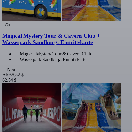
-5%
Magical Mystery Tour & Cavern Club +
Wasserpark Sandburg: Eintrittskarte
Magical Mystery Tour & Cavern Club
Wasserpark Sandburg: Eintrittskarte
Neu
Ab
65,82 $
62,54 $