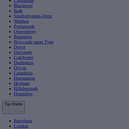
Cambridge
Blackpool
Bath
Stratford-upon-Avon
Windsor
Portsmouth
Queensferry
Brampton
Newcastle upon Tyne
Dover
Harrogate
Colchester
Darlington
Devon
Galashiels
Hunstanton
Hexham
Hillsborough
Hounslow
Top-Städte
Barcelona
London