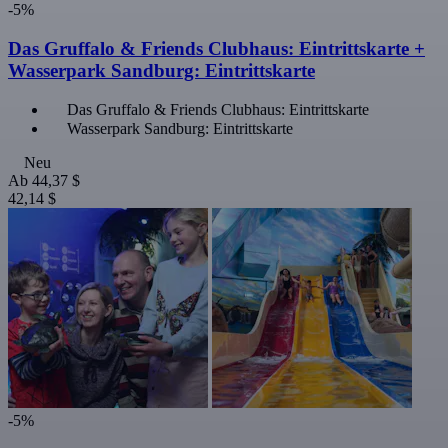
-5%
Das Gruffalo & Friends Clubhaus: Eintrittskarte +
Wasserpark Sandburg: Eintrittskarte
Das Gruffalo & Friends Clubhaus: Eintrittskarte
Wasserpark Sandburg: Eintrittskarte
Neu
Ab
44,37 $
42,14 $
-5%