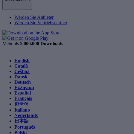
Werden Sie Anbieter
Werden Sie Vertriebspartner
Mehr als
5.000.000 Downloads
English
Català
Čeština
Dansk
Deutsch
Ελληνικά
Español
Français
한국어
Italiano
Nederlands
日本語
Português
Polski