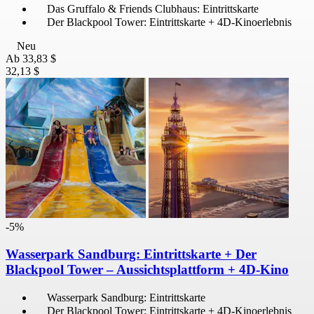
Das Gruffalo & Friends Clubhaus: Eintrittskarte
Der Blackpool Tower: Eintrittskarte + 4D-Kinoerlebnis
Neu
Ab
33,83 $
32,13 $
-5%
Wasserpark Sandburg: Eintrittskarte + Der
Blackpool Tower – Aussichtsplattform + 4D-Kino
Wasserpark Sandburg: Eintrittskarte
Der Blackpool Tower: Eintrittskarte + 4D-Kinoerlebnis