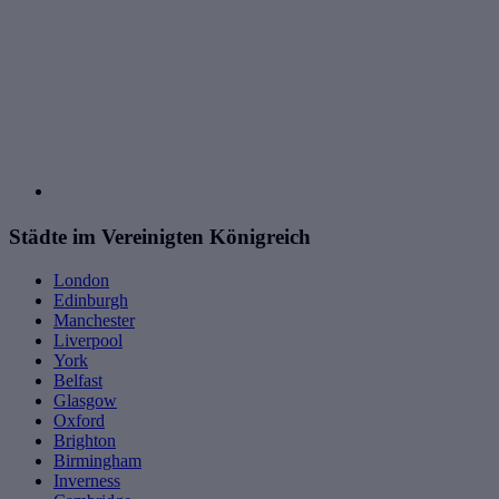
Städte im Vereinigten Königreich
London
Edinburgh
Manchester
Liverpool
York
Belfast
Glasgow
Oxford
Brighton
Birmingham
Inverness