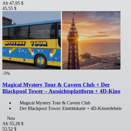
Ab
47,95 $
45,55 $
-5%
Magical Mystery Tour & Cavern Club + Der
Blackpool Tower – Aussichtsplattform + 4D-Kino
Magical Mystery Tour & Cavern Club
Der Blackpool Tower: Eintrittskarte + 4D-Kinoerlebnis
Neu
Ab
55,28 $
52,52 $