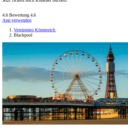
Jetzt Tickets noch schneller buchen!
4.6 Bewertung
4.6
App verwenden
Vereinigtes Königreich
Blackpool