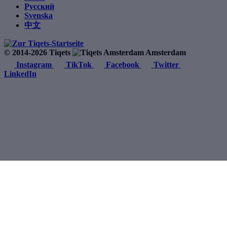
Русский
Svenska
中文
© 2014-2026 Tiqets
Amsterdam
Instagram
TikTok
Facebook
Twitter
LinkedIn