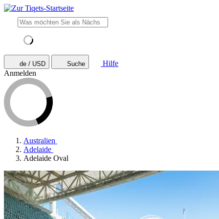
Hilfe
de / USD
Suche
Anmelden
Australien
Adelaide
Adelaide Oval