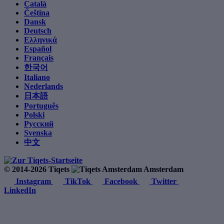
Català
Čeština
Dansk
Deutsch
Ελληνικά
Español
Français
한국어
Italiano
Nederlands
日本語
Português
Polski
Русский
Svenska
中文
© 2014-2026 Tiqets
Amsterdam
Instagram
TikTok
Facebook
Twitter
LinkedIn