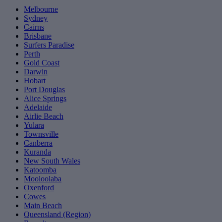
Melbourne
Sydney
Cairns
Brisbane
Surfers Paradise
Perth
Gold Coast
Darwin
Hobart
Port Douglas
Alice Springs
Adelaide
Airlie Beach
Yulara
Townsville
Canberra
Kuranda
New South Wales
Katoomba
Mooloolaba
Oxenford
Cowes
Main Beach
Queensland (Region)