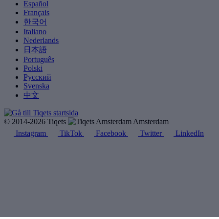
Español
Français
한국어
Italiano
Nederlands
日本語
Português
Polski
Русский
Svenska
中文
© 2014-2026 Tiqets
Amsterdam
Instagram
TikTok
Facebook
Twitter
LinkedIn