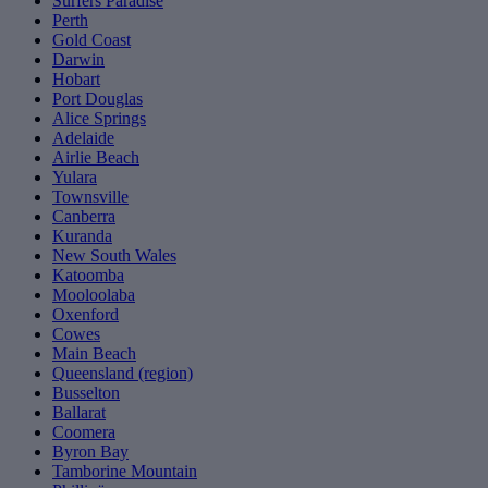
Surfers Paradise
Perth
Gold Coast
Darwin
Hobart
Port Douglas
Alice Springs
Adelaide
Airlie Beach
Yulara
Townsville
Canberra
Kuranda
New South Wales
Katoomba
Mooloolaba
Oxenford
Cowes
Main Beach
Queensland (region)
Busselton
Ballarat
Coomera
Byron Bay
Tamborine Mountain