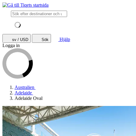
Hjälp
sv / USD
Sök
Logga in
Australien
Adelaide
Adelaide Oval