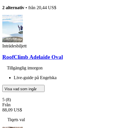
2 alternativ
• från
20,44 US$
Inträdesbiljett
RoofClimb Adelaide Oval
Tillgänglig imorgon
Live-guide på Engelska
Visa vad som ingår
5
(8)
Från
88,09 US$
Tiqets val