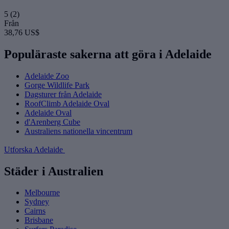
5
(2)
Från
38,76 US$
Populäraste sakerna att göra i Adelaide
Adelaide Zoo
Gorge Wildlife Park
Dagsturer från Adelaide
RoofClimb Adelaide Oval
Adelaide Oval
d'Arenberg Cube
Australiens nationella vincentrum
Utforska Adelaide
Städer i Australien
Melbourne
Sydney
Cairns
Brisbane