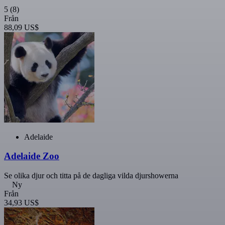
5
(8)
Från
88,09 US$
Adelaide
Adelaide Zoo
Se olika djur och titta på de dagliga vilda djurshowerna
Ny
Från
34,93 US$