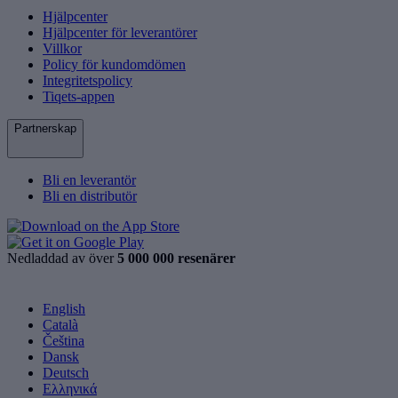
Hjälpcenter
Hjälpcenter för leverantörer
Villkor
Policy för kundomdömen
Integritetspolicy
Tiqets-appen
Partnerskap
Bli en leverantör
Bli en distributör
Nedladdad av över
5 000 000 resenärer
English
Català
Čeština
Dansk
Deutsch
Ελληνικά