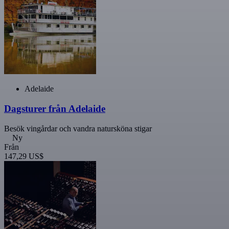
Adelaide
Dagsturer från Adelaide
Besök vingårdar och vandra natursköna stigar
Ny
Från
147,29 US$