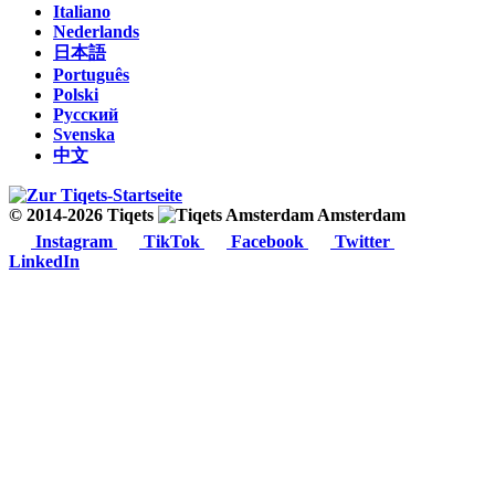
Italiano
Nederlands
日本語
Português
Polski
Русский
Svenska
中文
© 2014-2026 Tiqets
Amsterdam
Instagram
TikTok
Facebook
Twitter
LinkedIn