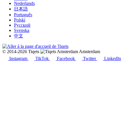
Nederlands
日本語
Português
Polski
Русский
Svenska
中文
© 2014-2026 Tiqets
Amsterdam
Instagram
TikTok
Facebook
Twitter
LinkedIn