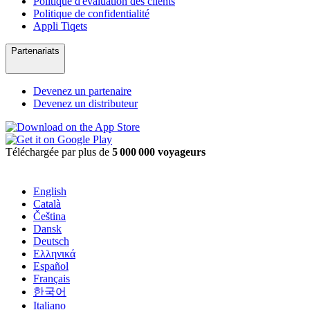
Politique d'évaluation des clients
Politique de confidentialité
Appli Tiqets
Partenariats
Devenez un partenaire
Devenez un distributeur
Téléchargée par plus de
5 000 000 voyageurs
English
Català
Čeština
Dansk
Deutsch
Ελληνικά
Español
Français
한국어
Italiano