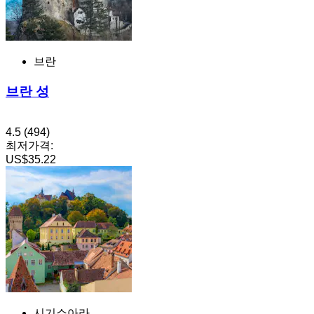
브란
브란 성
4.5
(494)
최저가격:
US$35.22
시기쇼아라