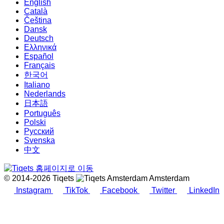
English
Català
Čeština
Dansk
Deutsch
Ελληνικά
Español
Français
한국어
Italiano
Nederlands
日本語
Português
Polski
Русский
Svenska
中文
© 2014-2026 Tiqets
Amsterdam
Instagram
TikTok
Facebook
Twitter
LinkedIn