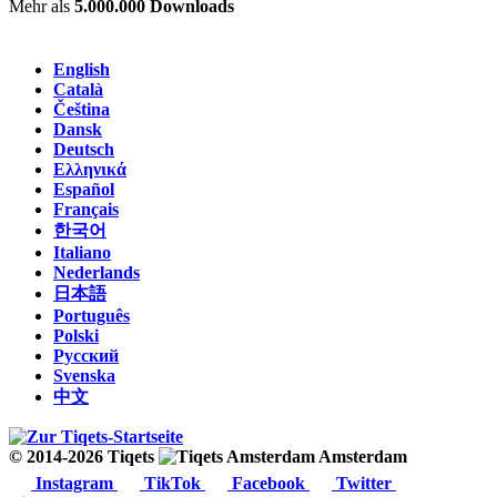
Mehr als
5.000.000 Downloads
English
Català
Čeština
Dansk
Deutsch
Ελληνικά
Español
Français
한국어
Italiano
Nederlands
日本語
Português
Polski
Русский
Svenska
中文
© 2014-2026 Tiqets
Amsterdam
Instagram
TikTok
Facebook
Twitter