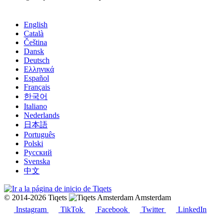
English
Català
Čeština
Dansk
Deutsch
Ελληνικά
Español
Français
한국어
Italiano
Nederlands
日本語
Português
Polski
Русский
Svenska
中文
© 2014-2026 Tiqets
Amsterdam
Instagram
TikTok
Facebook
Twitter
LinkedIn