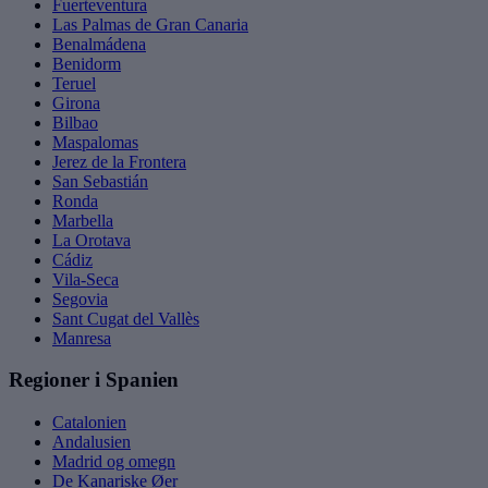
Fuerteventura
Las Palmas de Gran Canaria
Benalmádena
Benidorm
Teruel
Girona
Bilbao
Maspalomas
Jerez de la Frontera
San Sebastián
Ronda
Marbella
La Orotava
Cádiz
Vila-Seca
Segovia
Sant Cugat del Vallès
Manresa
Regioner i Spanien
Catalonien
Andalusien
Madrid og omegn
De Kanariske Øer