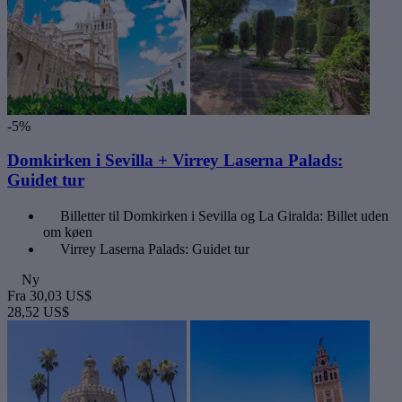
-5%
Domkirken i Sevilla + Virrey Laserna Palads:
Guidet tur
Billetter til Domkirken i Sevilla og La Giralda: Billet uden
om køen
Virrey Laserna Palads: Guidet tur
Ny
Fra
30,03 US$
28,52 US$