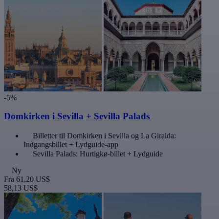
-5%
Domkirken i Sevilla + Sevilla Palads
Billetter til Domkirken i Sevilla og La Giralda:
Indgangsbillet + Lydguide-app
Sevilla Palads: Hurtigkø-billet + Lydguide
Ny
Fra
61,20 US$
58,13 US$