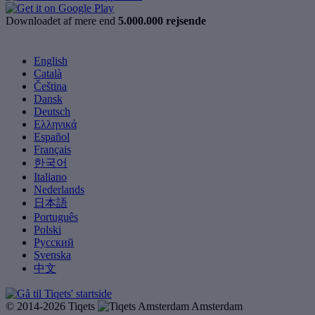
Downloadet af mere end
5.000.000 rejsende
English
Català
Čeština
Dansk
Deutsch
Ελληνικά
Español
Français
한국어
Italiano
Nederlands
日本語
Português
Polski
Русский
Svenska
中文
© 2014-2026 Tiqets
Amsterdam