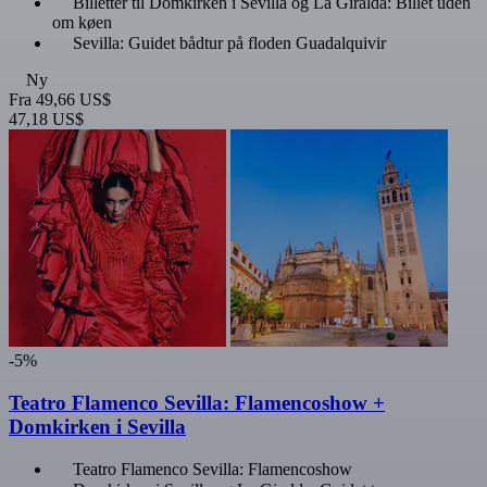
Billetter til Domkirken i Sevilla og La Giralda: Billet uden
om køen
Sevilla: Guidet bådtur på floden Guadalquivir
Ny
Fra
49,66 US$
47,18 US$
-5%
Teatro Flamenco Sevilla: Flamencoshow +
Domkirken i Sevilla
Teatro Flamenco Sevilla: Flamencoshow