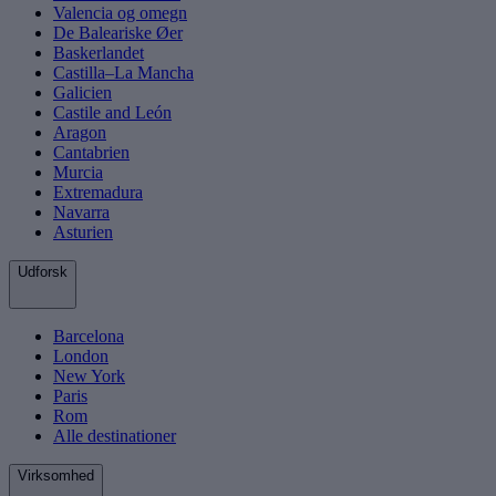
Valencia og omegn
De Baleariske Øer
Baskerlandet
Castilla–La Mancha
Galicien
Castile and León
Aragon
Cantabrien
Murcia
Extremadura
Navarra
Asturien
Udforsk
Barcelona
London
New York
Paris
Rom
Alle destinationer
Virksomhed