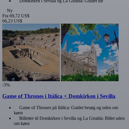
Domkirken i Sevilla og La Giralda: Guidet tur
Ny
Fra
69,72 US$
66,23 US$
-5%
Game of Thrones i Itálica + Domkirken i Sevilla
Game of Thrones på Itálica: Guidet besøg og uden om
køen
Billetter til Domkirken i Sevilla og La Giralda: Billet uden
om køen