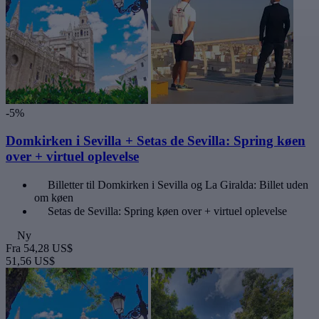
-5%
Domkirken i Sevilla + Setas de Sevilla: Spring køen
over + virtuel oplevelse
Billetter til Domkirken i Sevilla og La Giralda: Billet uden
om køen
Setas de Sevilla: Spring køen over + virtuel oplevelse
Ny
Fra
54,28 US$
51,56 US$