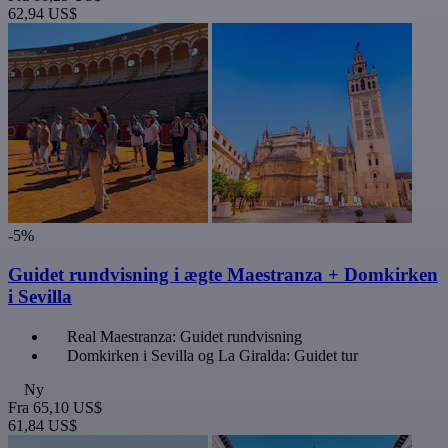
62,94 US$
-5%
Guidet rundvisning i ægte Maestranza + Domkirken
i Sevilla
Real Maestranza: Guidet rundvisning
Domkirken i Sevilla og La Giralda: Guidet tur
Ny
Fra
65,10 US$
61,84 US$