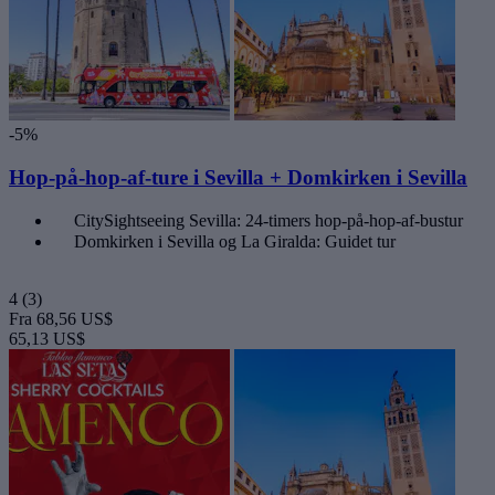
-5%
Hop-på-hop-af-ture i Sevilla + Domkirken i Sevilla
CitySightseeing Sevilla: 24-timers hop-på-hop-af-bustur
Domkirken i Sevilla og La Giralda: Guidet tur
4
(3)
Fra
68,56 US$
65,13 US$