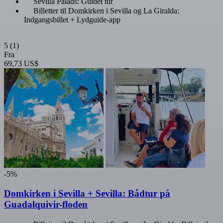
Sevilla Palads: Guidet tur
Billetter til Domkirken i Sevilla og La Giralda:
Indgangsbillet + Lydguide-app
5
(1)
Fra
69,73 US$
-5%
Domkirken i Sevilla + Sevilla: Bådtur på
Guadalquivir-floden