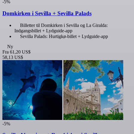
-5%
Domkirken i Sevilla + Sevilla Palads
Billetter til Domkirken i Sevilla og La Giralda:
Indgangsbillet + Lydguide-app
Sevilla Palads: Hurtigkø-billet + Lydguide-app
Ny
Fra
61,20 US$
58,13 US$
-5%