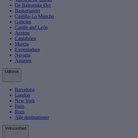
De Baleariske Øer
Baskerlandet
Castilla–La Mancha
Galicien
Castile and León
Aragon
Cantabrien
Murcia
Extremadura
Navarra
Asturien
Udforsk
Barcelona
London
New York
Paris
Rom
Alle destinationer
Virksomhed