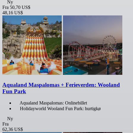
Ny
Fra
50,70 US$
48,16 US$
Aqualand Maspalomas + Ferieverden: Wooland
Fun Park
Aqualand Maspalomas: Onlinebillet
Holidayworld Wooland Fun Park: hurtigkø
Ny
Fra
62,36 US$