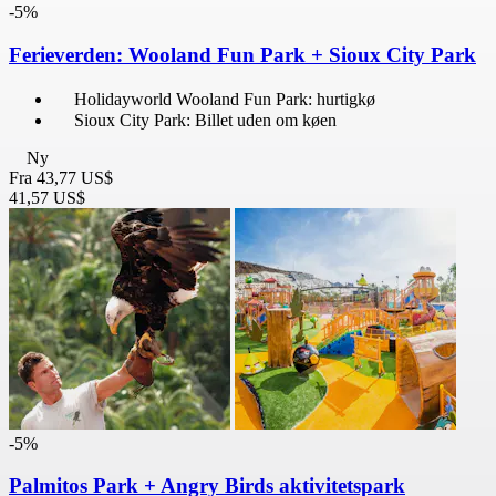
-5%
Ferieverden: Wooland Fun Park + Sioux City Park
Holidayworld Wooland Fun Park: hurtigkø
Sioux City Park: Billet uden om køen
Ny
Fra
43,77 US$
41,57 US$
-5%
Palmitos Park + Angry Birds aktivitetspark