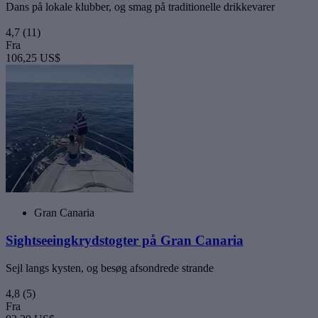
Dans på lokale klubber, og smag på traditionelle drikkevarer
4,7
(11)
Fra
106,25 US$
Gran Canaria
Sightseeingkrydstogter på Gran Canaria
Sejl langs kysten, og besøg afsondrede strande
4,8
(5)
Fra