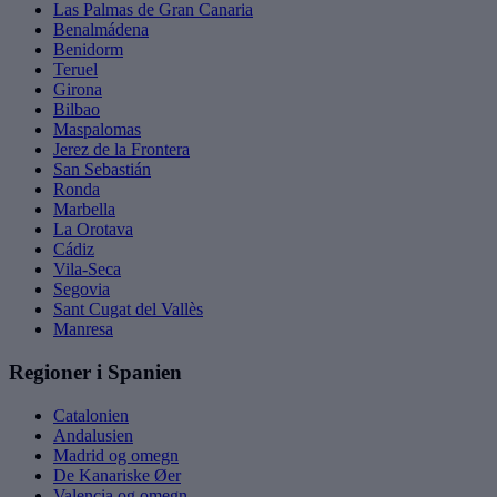
Las Palmas de Gran Canaria
Benalmádena
Benidorm
Teruel
Girona
Bilbao
Maspalomas
Jerez de la Frontera
San Sebastián
Ronda
Marbella
La Orotava
Cádiz
Vila-Seca
Segovia
Sant Cugat del Vallès
Manresa
Regioner i Spanien
Catalonien
Andalusien
Madrid og omegn
De Kanariske Øer
Valencia og omegn