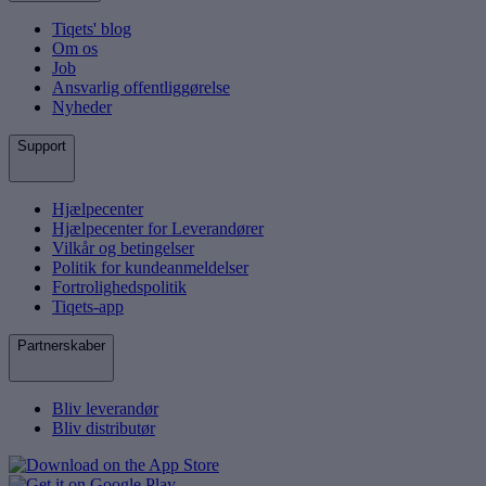
Tiqets' blog
Om os
Job
Ansvarlig offentliggørelse
Nyheder
Support
Hjælpecenter
Hjælpecenter for Leverandører
Vilkår og betingelser
Politik for kundeanmeldelser
Fortrolighedspolitik
Tiqets-app
Partnerskaber
Bliv leverandør
Bliv distributør