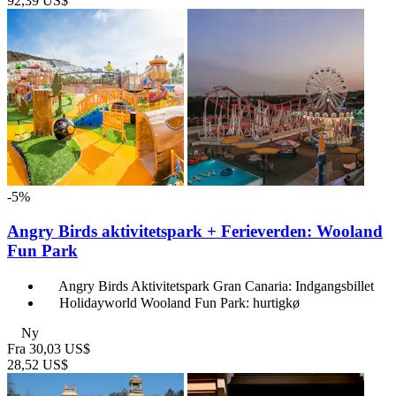
92,39 US$
-5%
Angry Birds aktivitetspark + Ferieverden: Wooland
Fun Park
Angry Birds Aktivitetspark Gran Canaria: Indgangsbillet
Holidayworld Wooland Fun Park: hurtigkø
Ny
Fra
30,03 US$
28,52 US$