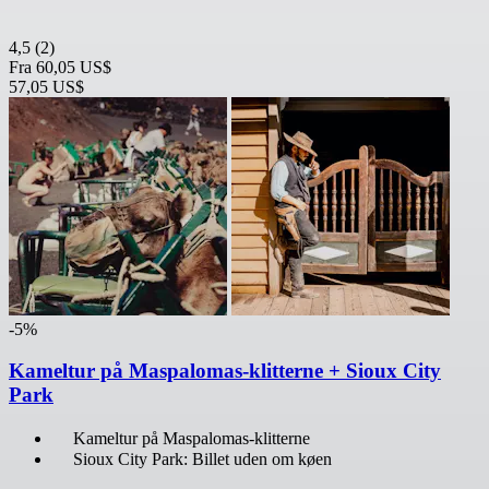
4,5
(2)
Fra
60,05 US$
57,05 US$
-5%
Kameltur på Maspalomas-klitterne + Sioux City
Park
Kameltur på Maspalomas-klitterne
Sioux City Park: Billet uden om køen