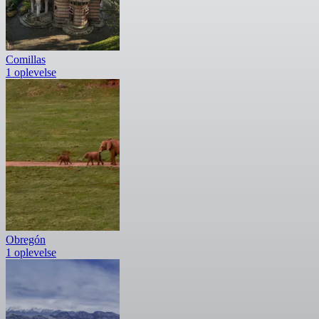
Comillas
1 oplevelse
Obregón
1 oplevelse