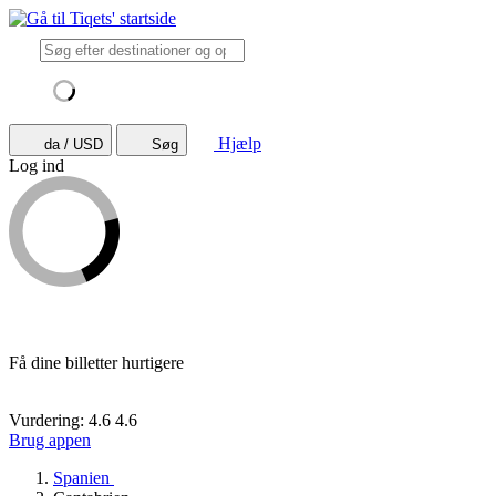
Hjælp
da / USD
Søg
Log ind
Få dine billetter hurtigere
Vurdering: 4.6
4.6
Brug appen
Spanien