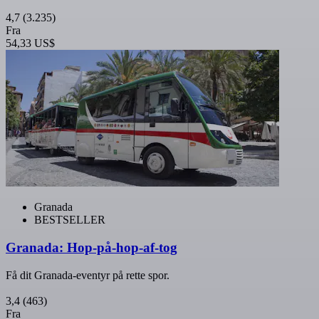
4,7
(3.235)
Fra
54,33 US$
Granada
BESTSELLER
Granada: Hop-på-hop-af-tog
Få dit Granada-eventyr på rette spor.
3,4
(463)
Fra