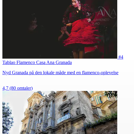
#4
Tablao Flamenco Casa Ana Granada
Nyd Granada på den lokale måde med en flamenco-oplevelse
4,7
(80 omtaler)