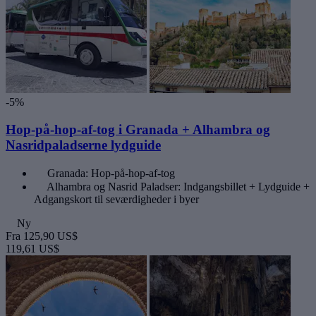
-5%
Hop-på-hop-af-tog i Granada + Alhambra og
Nasridpaladserne lydguide
Granada: Hop-på-hop-af-tog
Alhambra og Nasrid Paladser: Indgangsbillet + Lydguide +
Adgangskort til seværdigheder i byer
Ny
Fra
125,90 US$
119,61 US$