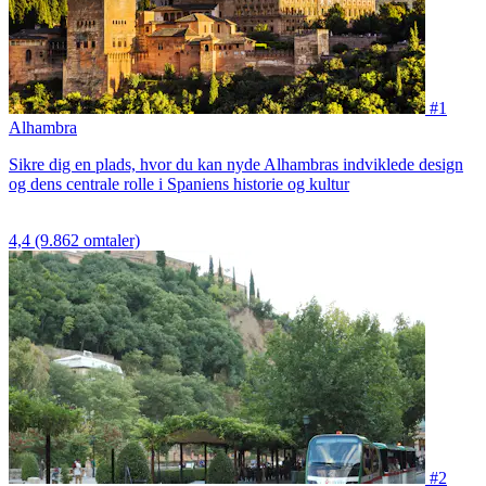
#1
Alhambra
Sikre dig en plads, hvor du kan nyde Alhambras indviklede design
og dens centrale rolle i Spaniens historie og kultur
4,4
(9.862 omtaler)
#2