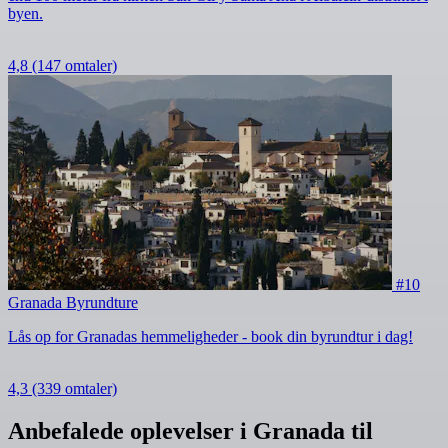
byen.
4,8
(147 omtaler)
#10
Granada Byrundture
Lås op for Granadas hemmeligheder - book din byrundtur i dag!
4,3
(339 omtaler)
Anbefalede oplevelser i Granada til