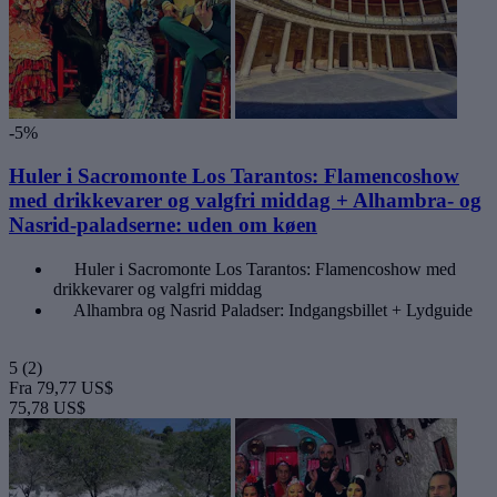
-5%
Huler i Sacromonte Los Tarantos: Flamencoshow
med drikkevarer og valgfri middag + Alhambra- og
Nasrid-paladserne: uden om køen
Huler i Sacromonte Los Tarantos: Flamencoshow med
drikkevarer og valgfri middag
Alhambra og Nasrid Paladser: Indgangsbillet + Lydguide
5
(2)
Fra
79,77 US$
75,78 US$