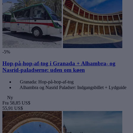
-5%
Hop-på-hop-af-tog i Granada + Alhambra- og
Nasrid-paladserne: uden om køen
Granada: Hop-på-hop-af-tog
Alhambra og Nasrid Paladser: Indgangsbillet + Lydguide
Ny
Fra
58,85 US$
55,91 US$