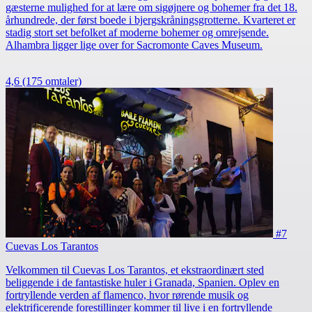
gæsterne mulighed for at lære om sigøjnere og bohemer fra det 18.
århundrede, der først boede i bjergskråningsgrotterne. Kvarteret er
stadig stort set befolket af moderne bohemer og omrejsende.
Alhambra ligger lige over for Sacromonte Caves Museum.
4,6
(175 omtaler)
#7
Cuevas Los Tarantos
Velkommen til Cuevas Los Tarantos, et ekstraordinært sted
beliggende i de fantastiske huler i Granada, Spanien. Oplev en
fortryllende verden af flamenco, hvor rørende musik og
elektrificerende forestillinger kommer til live i en fortryllende