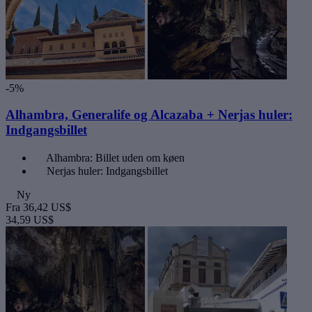
-5%
Alhambra, Generalife og Alcazaba + Nerjas huler:
Indgangsbillet
Alhambra: Billet uden om køen
Nerjas huler: Indgangsbillet
Ny
Fra
36,42 US$
34,59 US$