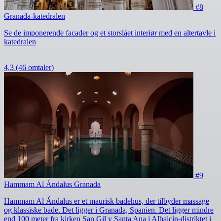
#8
Granada-katedralen
Se de imponerende facader og et storslået interiør med en altertavle i
katedralen
4,3
(46 omtaler)
#9
Hammam Al Ándalus Granada
Hammam Al Ándalus er et maurisk badehus, der tilbyder massage
og klassiske bade. Det ligger i Granada, Spanien. Det ligger mindre
end 100 meter fra kirken San Gil y Santa Ana i Albaicín-distriktet i