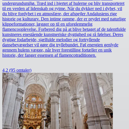
undergrundsmiljø. Træd ind i hjertet af hulerne og bliv transporteret
til en verden af lidenskab og rytme. Når du dykker ned i dybet, vil
du blive fordybet i en atmosfære, der afspejler Andalusiens rige
historie og kulturarv. Den intime ramme, der er prydet med naturlige
klippeformationer, lægger op til en uforglemmelig
flamencooplevelse. Forbered dig på at blive betaget af de talentfulde
kunstneres enestående kunstneriske dygtighed og rå følelser. Deres
dygtige fodarbejde, sjælfulde melodier og fortryllende
dansebevægelser vil gøre dig tryllebundet. Føl energien genlyde
gennem hulens vægge, når hver forestilling fortæller en unik
historie, der fanger essensen af flamencotraditionen.
4,2
(95 omtaler)