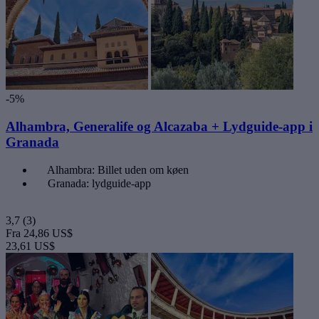
-5%
Alhambra, Generalife og Alcazaba + Lydguide-app i
Granada
Alhambra: Billet uden om køen
Granada: lydguide-app
3,7
(3)
Fra
24,86 US$
23,61 US$