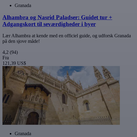
Granada
Alhambra og Nasrid Paladser: Guidet tur +
Adgangskort til seværdigheder i byer
Lær Alhambra at kende med en officiel guide, og udforsk Granada
på den sjove måde!
4,2
(94)
Fra
121,39 US$
Granada