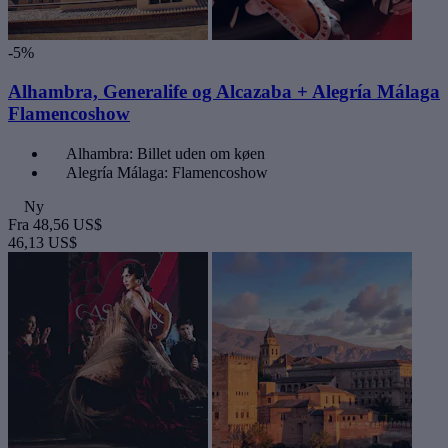
-5%
Alhambra, Generalife og Alcazaba + Alegría Málaga
Flamencoshow
Alhambra: Billet uden om køen
Alegría Málaga: Flamencoshow
Ny
Fra
48,56 US$
46,13 US$