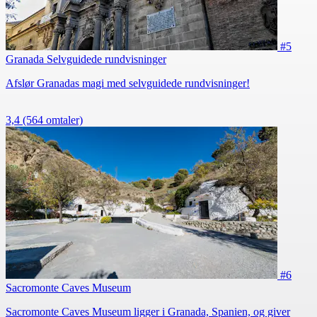
#5
Granada Selvguidede rundvisninger
Afslør Granadas magi med selvguidede rundvisninger!
3,4
(564 omtaler)
#6
Sacromonte Caves Museum
Sacromonte Caves Museum ligger i Granada, Spanien, og giver