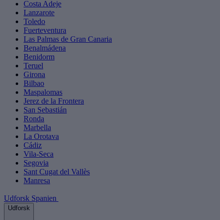
Costa Adeje
Lanzarote
Toledo
Fuerteventura
Las Palmas de Gran Canaria
Benalmádena
Benidorm
Teruel
Girona
Bilbao
Maspalomas
Jerez de la Frontera
San Sebastián
Ronda
Marbella
La Orotava
Cádiz
Vila-Seca
Segovia
Sant Cugat del Vallès
Manresa
Udforsk Spanien
Udforsk