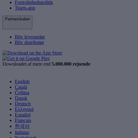
Fortrolighedspolitik
Tiqets-app
Partnerskaber
Bliv leverandør
Bliv distributør
Downloadet af mere end
5.000.000 rejsende
English
Català
Čeština
Dansk
Deutsch
Ελληνικά
Español
Français
한국어
Italiano
Nederlands