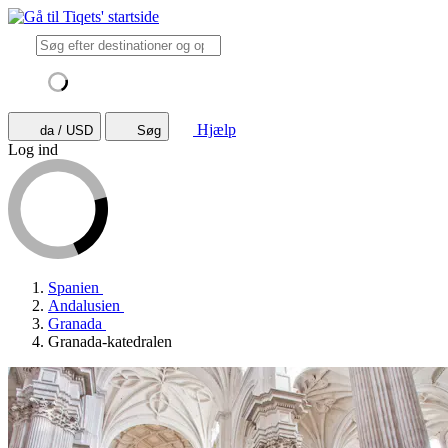
Hjælp
da / USD
Søg
Log ind
Spanien
Andalusien
Granada
Granada-katedralen