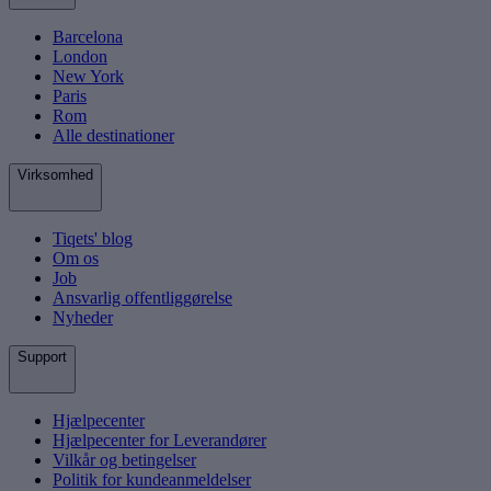
Barcelona
London
New York
Paris
Rom
Alle destinationer
Virksomhed
Tiqets' blog
Om os
Job
Ansvarlig offentliggørelse
Nyheder
Support
Hjælpecenter
Hjælpecenter for Leverandører
Vilkår og betingelser
Politik for kundeanmeldelser