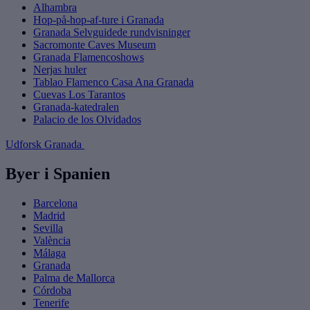
Alhambra
Hop-på-hop-af-ture i Granada
Granada Selvguidede rundvisninger
Sacromonte Caves Museum
Granada Flamencoshows
Nerjas huler
Tablao Flamenco Casa Ana Granada
Cuevas Los Tarantos
Granada-katedralen
Palacio de los Olvidados
Udforsk Granada
Byer i Spanien
Barcelona
Madrid
Sevilla
València
Málaga
Granada
Palma de Mallorca
Córdoba
Tenerife