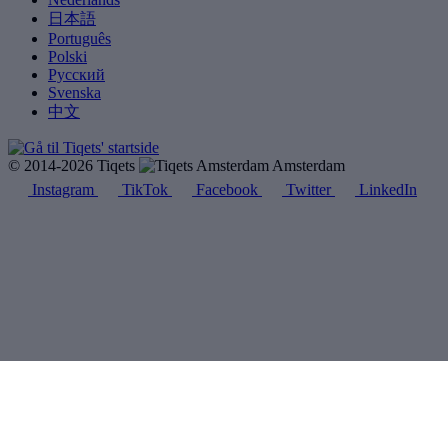
日本語
Português
Polski
Русский
Svenska
中文
© 2014-2026 Tiqets
Amsterdam
Instagram
TikTok
Facebook
Twitter
LinkedIn