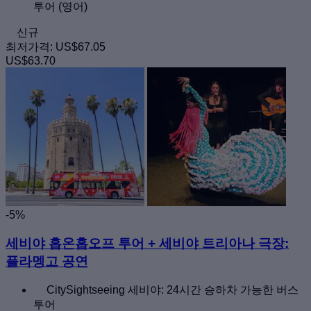
투어 (영어)
신규
최저가격:
US$67.05
US$63.70
-5%
세비야 홉온홉오프 투어 + 세비야 트리아나 극장:
플라멩고 공연
CitySightseeing 세비야: 24시간 승하차 가능한 버스
투어