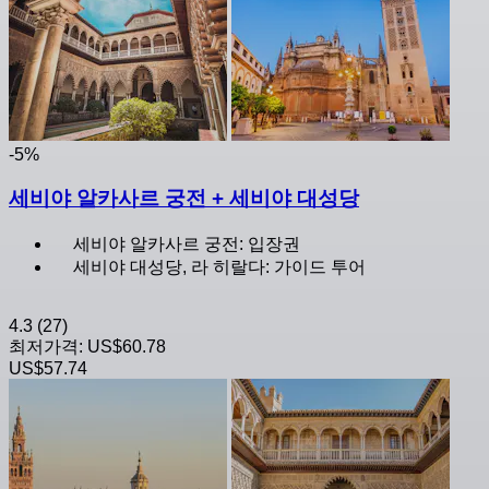
-5%
세비야 알카사르 궁전 + 세비야 대성당
세비야 알카사르 궁전: 입장권
세비야 대성당, 라 히랄다: 가이드 투어
4.3
(27)
최저가격:
US$60.78
US$57.74