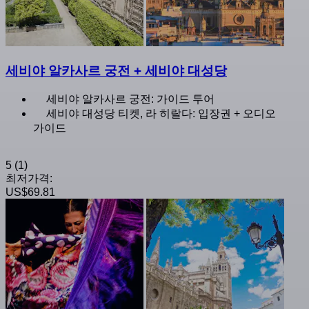
세비야 알카사르 궁전 + 세비야 대성당
세비야 알카사르 궁전: 가이드 투어
세비야 대성당 티켓, 라 히랄다: 입장권 + 오디오
가이드
5
(1)
최저가격:
US$69.81