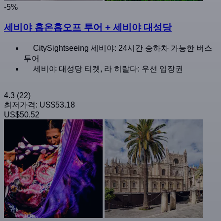
-5%
세비야 홉온홉오프 투어 + 세비야 대성당
CitySightseeing 세비야: 24시간 승하차 가능한 버스
투어
세비야 대성당 티켓, 라 히랄다: 우선 입장권
4.3
(22)
최저가격:
US$53.18
US$50.52