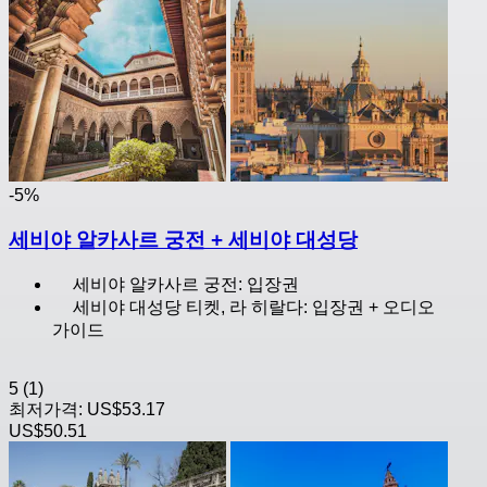
-5%
세비야 알카사르 궁전 + 세비야 대성당
세비야 알카사르 궁전: 입장권
세비야 대성당 티켓, 라 히랄다: 입장권 + 오디오
가이드
5
(1)
최저가격:
US$53.17
US$50.51