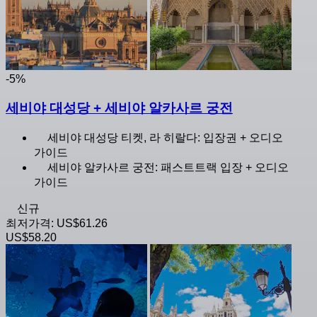
-5%
세비야 대성당 + 세비야 알카사르 궁전
세비야 대성당 티켓, 라 히랄다: 입장권 + 오디오
가이드
세비야 알카사르 궁전: 패스트트랙 입장 + 오디오
가이드
신규
최저가격:
US$61.26
US$58.20