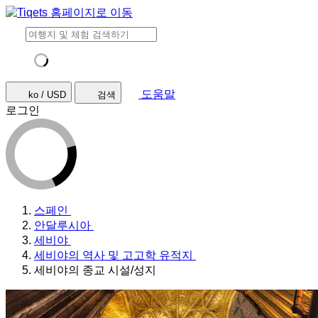
도움말
ko / USD
검색
로그인
스페인
안달루시아
세비야
세비야의 역사 및 고고학 유적지
세비야의 종교 시설/성지