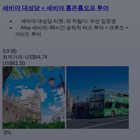
세비야 대성당 + 세비야 홉온홉오프 투어
세비야 대성당 티켓, 라 히랄다: 우선 입장권
Alsa 세비야: 48시간 승하차 버스 투어 + 크루즈 +
가이드 투어
3.9
(8)
최저가격:
US$64.74
US$61.50
-5%