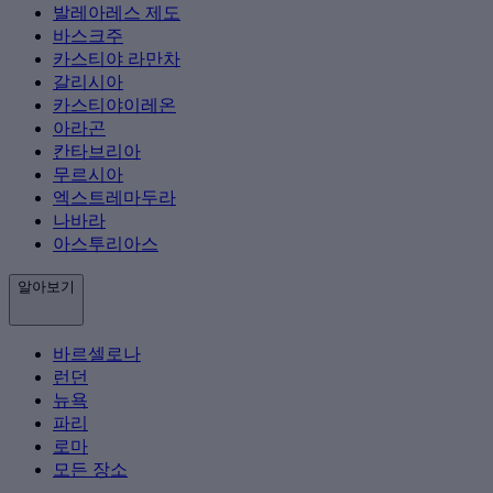
발레아레스 제도
바스크주
카스티야 라만차
갈리시아
카스티야이레온
아라곤
칸타브리아
무르시아
엑스트레마두라
나바라
아스투리아스
알아보기
바르셀로나
런던
뉴욕
파리
로마
모든 장소