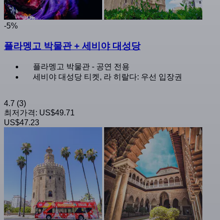
-5%
플라멩고 박물관 + 세비야 대성당
플라멩고 박물관 - 공연 전용
세비야 대성당 티켓, 라 히랄다: 우선 입장권
4.7
(3)
최저가격:
US$49.71
US$47.23