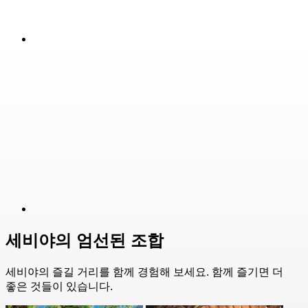
세비야의 엄선된 조합
세비야의 즐길 거리를 함께 경험해 보세요. 함께 즐기면 더
좋은 것들이 있습니다.