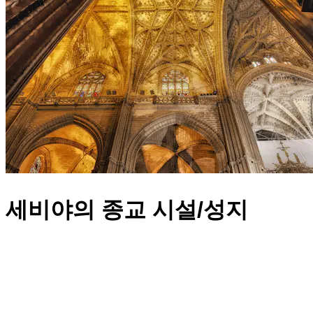
세비야의 종교 시설/성지