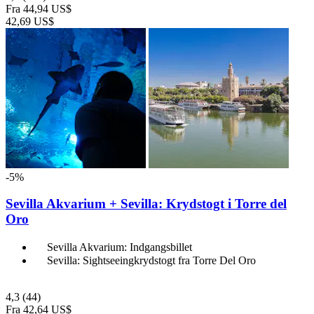
Fra
44,94 US$
42,69 US$
-5%
Sevilla Akvarium + Sevilla: Krydstogt i Torre del
Oro
Sevilla Akvarium: Indgangsbillet
Sevilla: Sightseeingkrydstogt fra Torre Del Oro
4,3
(44)
Fra
42,64 US$