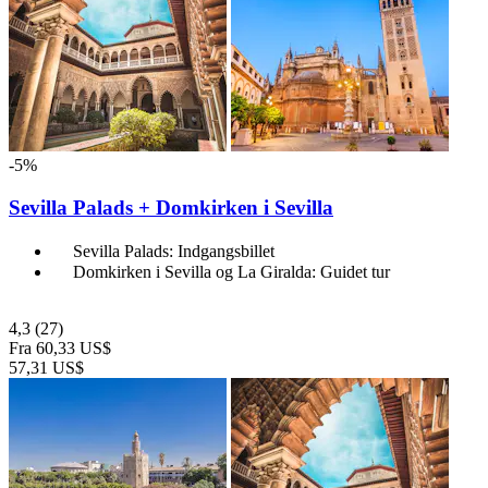
-5%
Sevilla Palads + Domkirken i Sevilla
Sevilla Palads: Indgangsbillet
Domkirken i Sevilla og La Giralda: Guidet tur
4,3
(27)
Fra
60,33 US$
57,31 US$