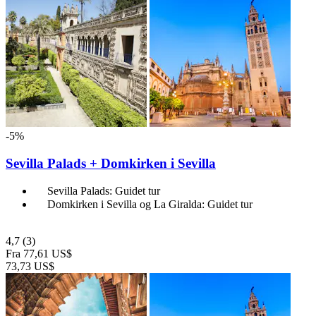
-5%
Sevilla Palads + Domkirken i Sevilla
Sevilla Palads: Guidet tur
Domkirken i Sevilla og La Giralda: Guidet tur
4,7
(3)
Fra
77,61 US$
73,73 US$