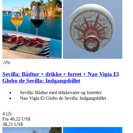
-5%
Sevilla: Bådtur + drikke + forret + Nao Vigía El
Globo de Sevilla: Indgangsbillet
Sevilla: Bådtur med drikkevarer og forretter
Nao Vigía El Globo de Sevilla: Indgangsbillet
4
(2)
Fra
40,22 US$
38,21 US$