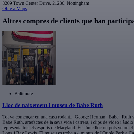
8209 Town Center Drive, 21236, Nottingham
Obre a Maps
Altres compres de clients que han particip
Baltimore
Lloc de naixement i museu de Babe Ruth
Tot va començar en una casa rodant... George Herman "Babe" Ruth va 
Babe Ruth, artefactes de la seva vida i carrera, i clips de vídeo i àudi
representa tots els esports de Maryland. És l'únic lloc on pots veure 
Long i Ray Lewis. El museu es troba a 4 minuts de l'Oriole Park a Camd