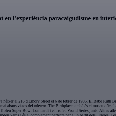
at en l'experiència paracaigudisme en inter
néixer al 216 d'Emory Street el 6 de febrer de 1985. El Babe Ruth Bi
o mai abans vistos del toletero. The Birthplace també és el museu oficial 
el Trofeu Super Bowl Lombardi i el Trofeu World Series junts. Altres atl
en Yards i és el complement perfecte per a un partit dels Orioles. Les v