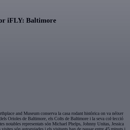
ior iFLY: Baltimore
rthplace and Museum conserva la casa rodant històrica on va néixer
dels Orioles de Baltimore, els Colts de Baltimore i la seva col·lecció
etes notables representats són Michael Phelps, Johnny Unitas, Jessica
isites són autoguiades i els visitants han de passar entre 45 minuts i