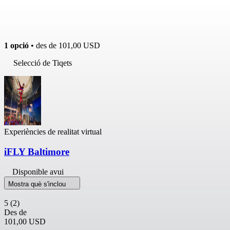
1 opció
• des de
101,00 USD
Selecció de Tiqets
Experiències de realitat virtual
iFLY Baltimore
Disponible avui
Mostra què s'inclou
5
(2)
Des de
101,00 USD