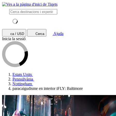
Ajuda
ca / USD
Cerca
Inicia la sessió
Estats Units
Pennsilvània
Nottingham
paracaigudisme en interior iFLY: Baltimore