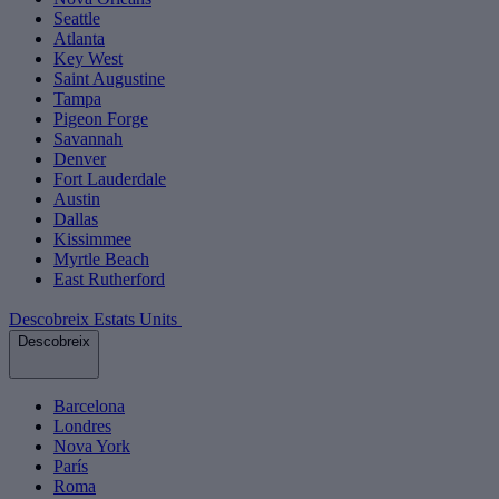
Seattle
Atlanta
Key West
Saint Augustine
Tampa
Pigeon Forge
Savannah
Denver
Fort Lauderdale
Austin
Dallas
Kissimmee
Myrtle Beach
East Rutherford
Descobreix Estats Units
Descobreix
Barcelona
Londres
Nova York
París
Roma