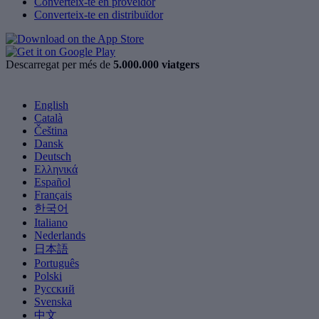
Converteix-te en proveïdor
Converteix-te en distribuïdor
Descarregat per més de
5.000.000 viatgers
English
Català
Čeština
Dansk
Deutsch
Ελληνικά
Español
Français
한국어
Italiano
Nederlands
日本語
Português
Polski
Русский
Svenska
中文