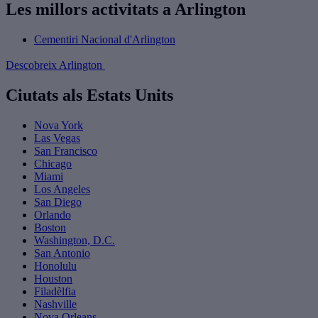
Les millors activitats a Arlington
Cementiri Nacional d'Arlington
Descobreix Arlington
Ciutats als Estats Units
Nova York
Las Vegas
San Francisco
Chicago
Miami
Los Angeles
San Diego
Orlando
Boston
Washington, D.C.
San Antonio
Honolulu
Houston
Filadèlfia
Nashville
Nova Orleans