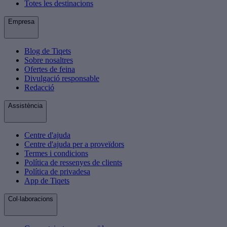
Totes les destinacions
Empresa
Blog de Tiqets
Sobre nosaltres
Ofertes de feina
Divulgació responsable
Redacció
Assistència
Centre d'ajuda
Centre d'ajuda per a proveïdors
Termes i condicions
Política de ressenyes de clients
Política de privadesa
App de Tiqets
Col·laboracions