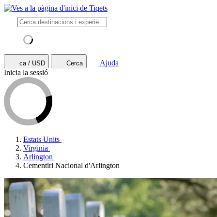
Ajuda
ca / USD
Cerca
Inicia la sessió
Estats Units
Virginia
Arlington
Cementiri Nacional d'Arlington