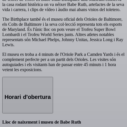
la casa rodant històrica on va néixer Babe Ruth, artefactes de la seva
vida i carrera, i clips de vídeo i àudio mai abans vistos del toletero.
The Birthplace també és el museu oficial dels Orioles de Baltimore,
els Colts de Baltimore i la seva col·lecció representa tots els esports
de Maryland. És l'únic lloc on pots veure el Trofeu Super Bowl
Lombardi i el Trofeu World Series junts. Altres atletes notables
representats són Michael Phelps, Johnny Unitas, Jessica Long i Ray
Lewis.
El museu es troba a 4 minuts de l'Oriole Park a Camden Yards i és el
complement perfecte per a un partit dels Orioles. Les visites són
autoguiades i els visitants han de passar entre 45 minuts i 1 hora
veient les exposicions.
Horari d'obertura
Lloc de naixement i museu de Babe Ruth