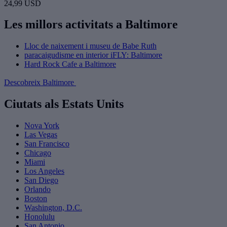
24,99 USD
Les millors activitats a Baltimore
Lloc de naixement i museu de Babe Ruth
paracaigudisme en interior iFLY: Baltimore
Hard Rock Cafe a Baltimore
Descobreix Baltimore
Ciutats als Estats Units
Nova York
Las Vegas
San Francisco
Chicago
Miami
Los Angeles
San Diego
Orlando
Boston
Washington, D.C.
Honolulu
San Antonio