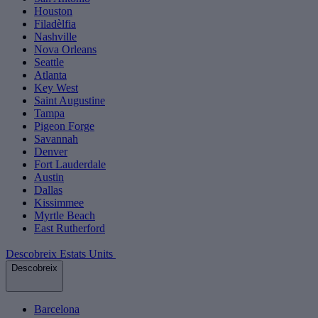
Houston
Filadèlfia
Nashville
Nova Orleans
Seattle
Atlanta
Key West
Saint Augustine
Tampa
Pigeon Forge
Savannah
Denver
Fort Lauderdale
Austin
Dallas
Kissimmee
Myrtle Beach
East Rutherford
Descobreix Estats Units
Descobreix
Barcelona