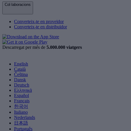
Col·laboracions
Converteix-te en proveïdor
Converteix-te en distribuïdor
Descarregat per més de
5.000.000 viatgers
English
Català
Čeština
Dansk
Deutsch
Ελληνικά
Español
Français
한국어
Italiano
Nederlands
日本語
Português