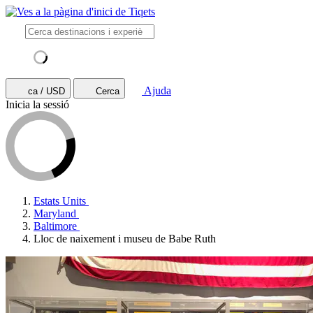
Ajuda
ca / USD
Cerca
Inicia la sessió
Estats Units
Maryland
Baltimore
Lloc de naixement i museu de Babe Ruth