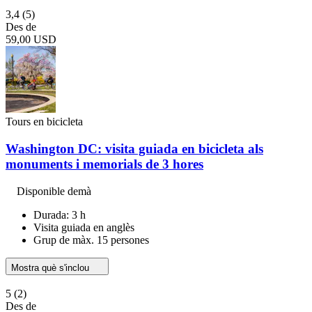
3,4
(5)
Des de
59,00 USD
Tours en bicicleta
Washington DC: visita guiada en bicicleta als
monuments i memorials de 3 hores
Disponible demà
Durada: 3 h
Visita guiada en anglès
Grup de màx. 15 persones
Mostra què s'inclou
5
(2)
Des de