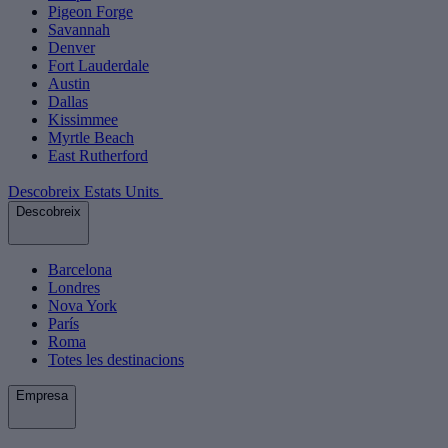
Pigeon Forge
Savannah
Denver
Fort Lauderdale
Austin
Dallas
Kissimmee
Myrtle Beach
East Rutherford
Descobreix Estats Units
Descobreix
Barcelona
Londres
Nova York
París
Roma
Totes les destinacions
Empresa