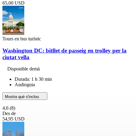
65,00 USD
Tours en bus turístic
Washington DC: bitllet de passeig en trolley per la
ciutat vella
Disponible demà
Durada: 1 h 30 min
Audioguia
Mostra què s'inclou
4,6
(8)
Des de
54,95 USD