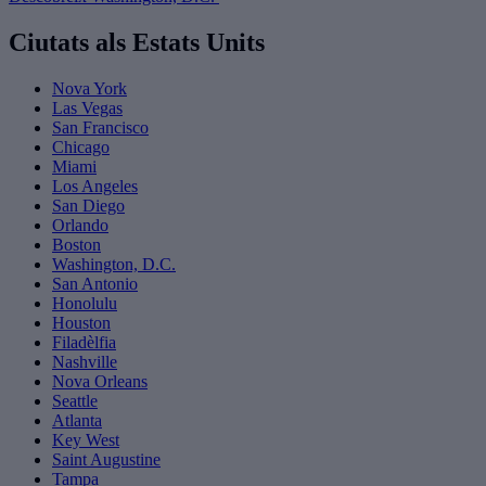
Ciutats als Estats Units
Nova York
Las Vegas
San Francisco
Chicago
Miami
Los Angeles
San Diego
Orlando
Boston
Washington, D.C.
San Antonio
Honolulu
Houston
Filadèlfia
Nashville
Nova Orleans
Seattle
Atlanta
Key West
Saint Augustine
Tampa