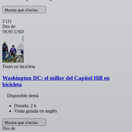
Mostra què s'inclou
2
(1)
Des de
59,95 USD
Tours en bicicleta
Washington DC: el millor del Capitol Hill en
bicicleta
Disponible demà
Durada: 2 h
Visita guiada en anglès
Mostra què s'inclou
Des de