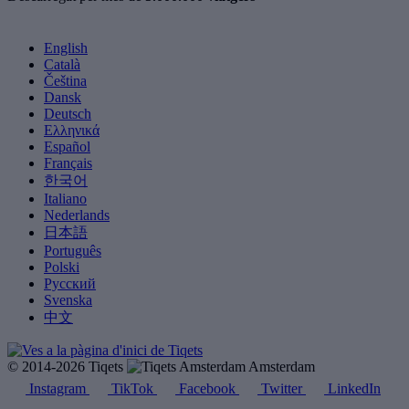
English
Català
Čeština
Dansk
Deutsch
Ελληνικά
Español
Français
한국어
Italiano
Nederlands
日本語
Português
Polski
Русский
Svenska
中文
© 2014-2026 Tiqets
Amsterdam
Instagram
TikTok
Facebook
Twitter
LinkedIn