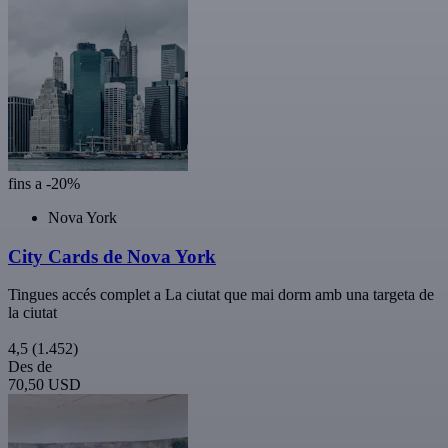
fins a -20%
Nova York
City Cards de Nova York
Tingues accés complet a La ciutat que mai dorm amb una targeta de
la ciutat
4,5
(1.452)
Des de
70,50 USD