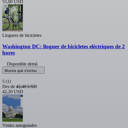
55,00 USD
Lloguers de bicicletes
Washington DC: lloguer de bicicletes elèctriques de 2
hores
Disponible demà
Mostra què s'inclou
5
(1)
Des de
42,40 USD
42,20 USD
Visites autoguiades