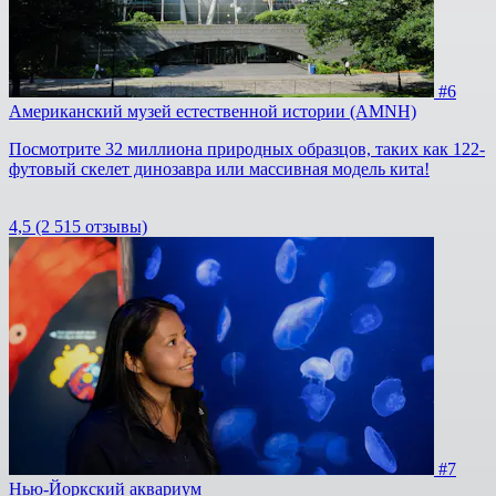
#6
Американский музей естественной истории (AMNH)
Посмотрите 32 миллиона природных образцов, таких как 122-
футовый скелет динозавра или массивная модель кита!
4,5
(2 515 отзывы)
#7
Нью-Йоркский аквариум