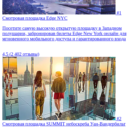
#1
Смотровая площадка Edge NYC
Посетите самую высокую открытую площадку в Западном
полушарии, забронировав билеты Edge New York онлайн для
мгновенного мобильного доступа и гарантированного входа
4,5
(2 402 отзывы)
#2
Смотровая площадка SUMMIT небоскреба Уан-Вандербильт