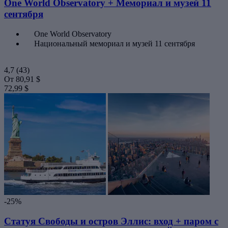
One World Observatory + Мемориал и музей 11
сентября
One World Observatory
Национальный мемориал и музей 11 сентября
4,7
(43)
От
80,91 $
72,99 $
-25%
Статуя Свободы и остров Эллис: вход + паром с