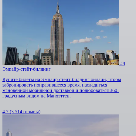
#9
Эмпайр-стейт-билдинг
Купите билеты на Эмпайр-стейт-билдинг онлайн, чтобы
забронировать понравившееся время, насладиться
мгновенной мобильной доставкой и полюбоваться 360-
градусным видом на Манхэттен.
4,7
(3 514 отзывы)