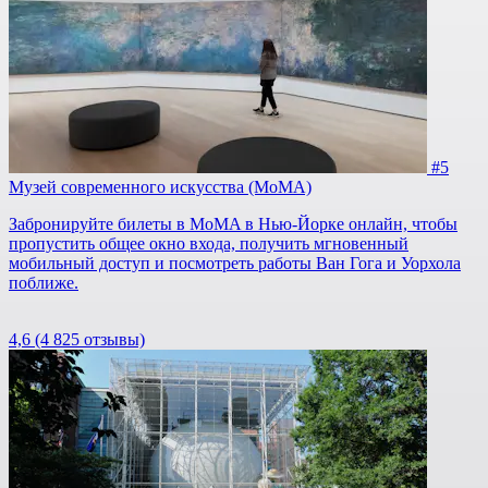
#5
Музей современного искусства (МоМА)
Забронируйте билеты в MoMA в Нью-Йорке онлайн, чтобы
пропустить общее окно входа, получить мгновенный
мобильный доступ и посмотреть работы Ван Гога и Уорхола
поближе.
4,6
(4 825 отзывы)