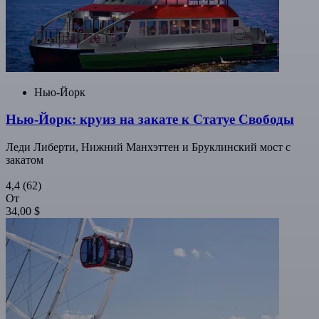
Нью-Йорк
Нью-Йорк: круиз на закате к Статуе Свободы
Леди Либерти, Нижний Манхэттен и Бруклинский мост с
закатом
4,4
(62)
От
34,00 $