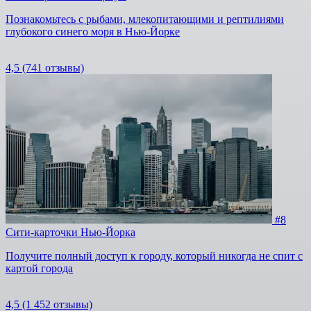
Познакомьтесь с рыбами, млекопитающими и рептилиями
глубокого синего моря в Нью-Йорке
4,5
(741 отзывы)
#8
Сити-карточки Нью-Йорка
Получите полный доступ к городу, который никогда не спит с
картой города
4,5
(1 452 отзывы)