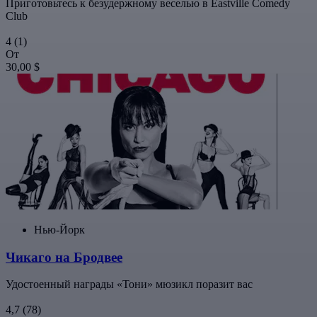
Приготовьтесь к безудержному веселью в Eastville Comedy
Club
4
(1)
От
30,00 $
Нью-Йорк
Чикаго на Бродвее
Удостоенный награды «Тони» мюзикл поразит вас
4,7
(78)