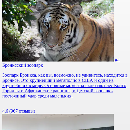
#4
Бронксский зоопарк
Зоопарк Бронкса, как вы, возможно, не удивитесь, находится в
Бронксе. Это крупнейший мегаполис в США и один из
крупнейших в мире. Основные моменты включают лес Конго
Гориллы и Африканские равнины, и Детский зоопарк -
постоянный удар среди маленьких.
4,6
(967 отзывы)