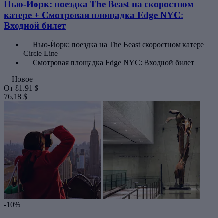
Нью-Йорк: поездка The Beast на скоростном
катере + Смотровая площадка Edge NYC:
Входной билет
Нью-Йорк: поездка на The Beast скоростном катере
Circle Line
Смотровая площадка Edge NYC: Входной билет
Новое
От
81,91 $
76,18 $
-10%