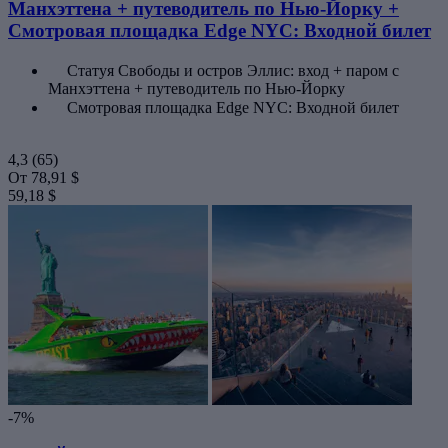
Манхэттена + путеводитель по Нью-Йорку +
Смотровая площадка Edge NYC: Входной билет
Статуя Свободы и остров Эллис: вход + паром с
Манхэттена + путеводитель по Нью-Йорку
Смотровая площадка Edge NYC: Входной билет
4,3
(65)
От
78,91 $
59,18 $
-7%