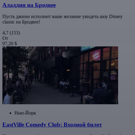
Аладдин на Бродвее
Пусть джинн исполнит ваше желание увидеть шоу Disney
classic на Бродвее!
4,7
(153)
От
97,20 $
Нью-Йорк
EastVille Comedy Club: Входной билет