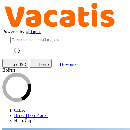
Powered by
Помощь
ru / USD
Поиск
Войти
США
Штат Нью-Йорк
Нью-Йорк