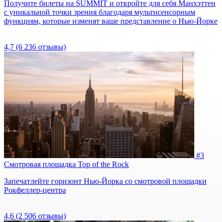
Получите билеты на SUMMIT и откройте для себя Манхэттен
с уникальной точки зрения благодаря мультисенсорным
функциям, которые изменят ваше представление о Нью-Йорке
4,7
(6 236 отзывы)
#3
Смотровая площадка Top of the Rock
Запечатлейте горизонт Нью-Йорка со смотровой площадки
Рокфеллер-центра
4,6
(2 506 отзывы)