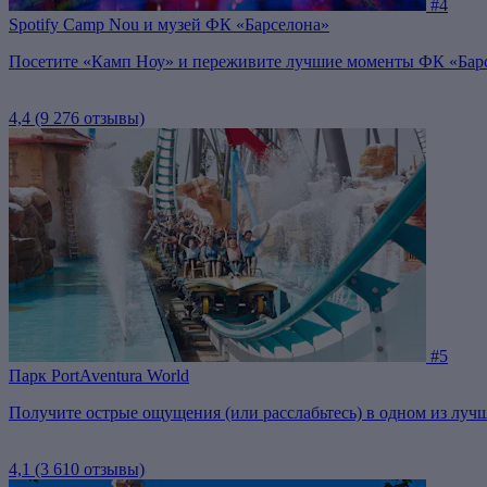
#4
Spotify Camp Nou и музей ФК «Барселона»
Посетите «Камп Ноу» и переживите лучшие моменты ФК «Бар
4,4
(9 276 отзывы)
#5
Парк PortAventura World
Получите острые ощущения (или расслабьтесь) в одном из лучш
4,1
(3 610 отзывы)