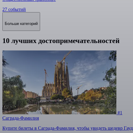
27 событий
Больше категорий
10 лучших достопримечательностей
#1
Саграда-Фамилия
Купите билеты в Саграда-Фамилия, чтобы увидеть шедевр Гауд