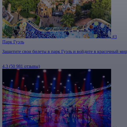
#3
Парк Гуэль
Защитите свои билеты в парк Гуэль и войдите в красочный мир
4,3
(50 981 отзывы)