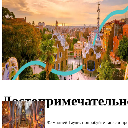
Достопримечательн
Полюбуйтесь Саграда-Фамилией Гауди, попробуйте тапас и про