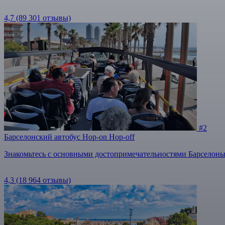
4,7
(89 301 отзывы)
#2
Барселонский автобус Hop-on Hop-off
Знакомьтесь с основными достопримечательностями Барселоны
4,3
(18 964 отзывы)